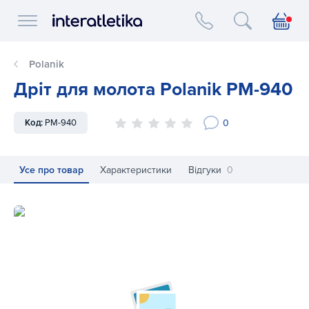
Interatletika logo
Polanik
Дріт для молота Polanik PM-940
0
Код:
PM-940
Усе про товар
Характеристики
Відгуки
0
Дріт для молота Polanik PM-940