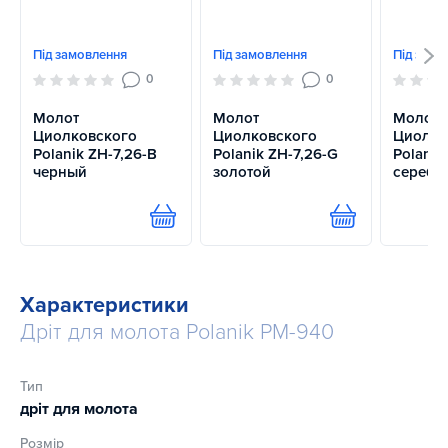
Під замовлення
Під замовлення
Під замо
0
0
Молот
Молот
Молот
Циолковского
Циолковского
Циолко
Polanik ZH-7,26-B
Polanik ZH-7,26-G
Polanik
черный
золотой
серебр
Купити
Купити
Характеристики
Дріт для молота Polanik PM-940
Тип
дріт для молота
Розмір