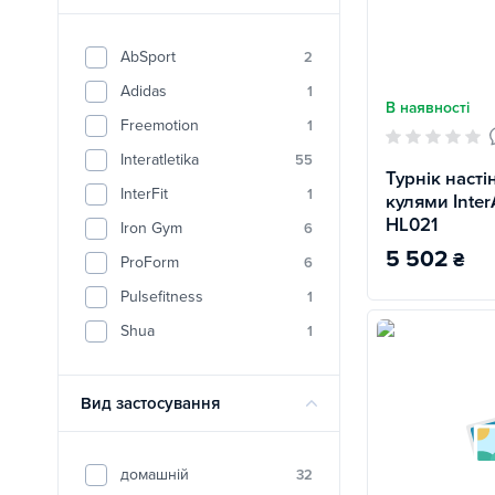
AbSport
2
Adidas
1
В наявності
Freemotion
1
Interatletika
55
Турнік насті
InterFit
1
кулями InterA
HL021
Iron Gym
6
5 502
₴
ProForm
6
Pulsefitness
1
Shua
1
Вид застосування
домашній
32