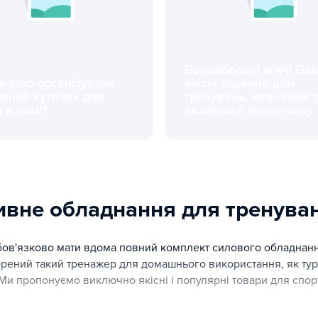
Волейбольні м'ячі Gal
мотно організувати
якісні рішення для
ивний куточок для
тренувань, навчання 
 в домі?
активного відпочинку
о організувати спортивний куточок для дитини в домі?
Волейбольні м'ячі Gala: якіс
тивне обладнання для тренува
обов'язково мати вдома повний комплект силового обладнанн
рений такий тренажер для домашнього використання, як турн
. Ми пропонуємо виключно якісні і популярні товари для спор