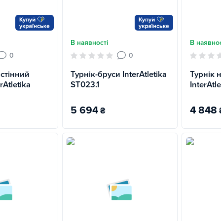
В наявності
В наявнос
0
0
стінний
Турнік-бруси InterAtletika
Турнік 
rAtletika
ST023.1
InterAtl
5 694
4 848
₴