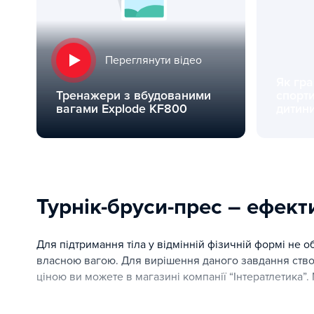
Переглянути відео
Як гра
Тренажери з вбудованими
спорт
вагами Explode KF800
дитини
Тренажери з вбудованими вагами Explode KF800
Як грамотн
Турнік-бруси-прес – ефек
Для підтримання тіла у відмінній фізичній формі не 
власною вагою. Для вирішення даного завдання ство
ціною ви можете в магазині компанії “Інтератлетика”