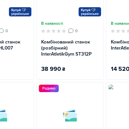
В наявності
В наявнос
0
0
й станок
Комбінований станок
Комбіно
 HL007
(розбірний)
InterAtl
InterAtletikGym ST312P
38 990
14 52
₴
Радимо