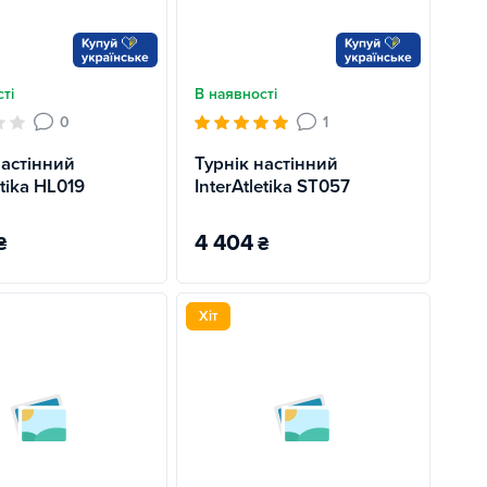
ті
В наявності
0
1
настінний
Турнік настінний
etika HL019
InterAtletika ST057
4 404
₴
₴
Хіт