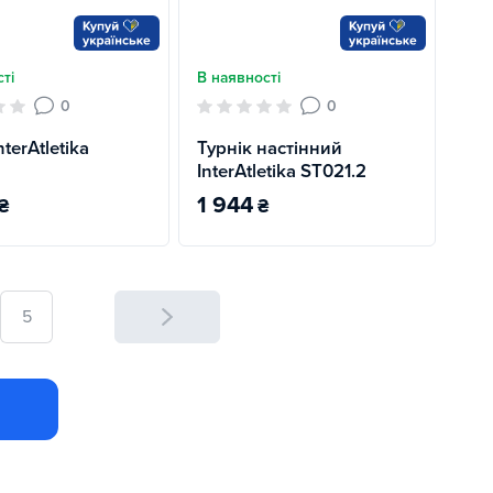
ті
В наявності
0
0
nterAtletika
Турнік настінний
InterAtletika ST021.2
1 944
₴
₴
5