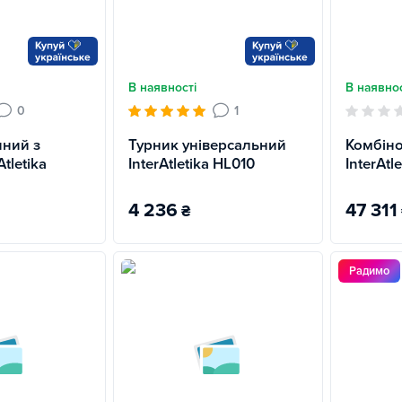
В наявності
В наявнос
0
1
нний з
Турник універсальний
Комбіно
tletika
InterAtletika HL010
InterAtl
4 236
47 311
₴
Радимо