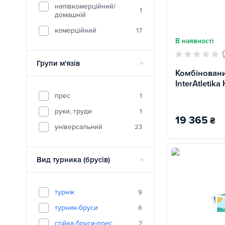
напівкомерційний/
1
домашній
комерційний
17
В наявності
Групи м'язів
Комбіновани
InterAtletika
прес
1
руки, груди
1
19 365
₴
універсальний
23
Вид турника (брусів)
турнік
9
турник-бруси
6
стійка бруси-прес
7