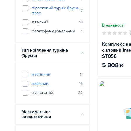
підлоговий турнік-бруси-
17
прес
дверний
10
В наявності
багатофункціональний
1
Комплекс на
силовий Inte
Тип кріплення турніка
(брусів)
ST058
5 808
₴
настінний
11
навісний
16
підлоговий
22
Максимальне
навантаження