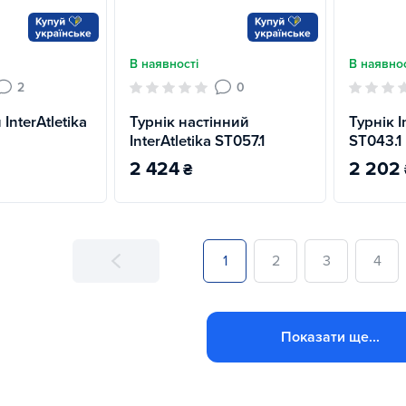
В наявності
В наявнос
2
0
InterAtletika
Турнік настінний
Турнік I
InterAtletika ST057.1
ST043.1
2 424
2 202
₴
1
2
3
4
Показати ще...