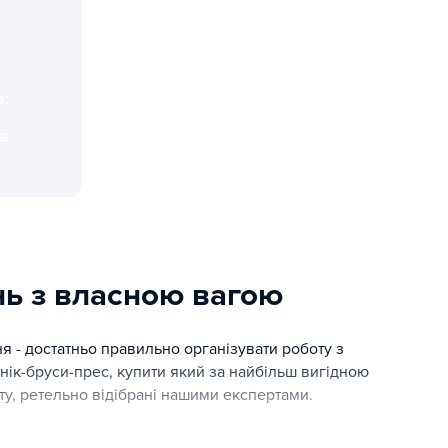
a:
та
ні рішення для тренувань, навчання та активного відпочинку
нь з власною вагою
я - достатньо правильно організувати роботу з
ік-бруси-прес, купити який за найбільш вигідною
ту, ретельно відібрані нашими експертами.