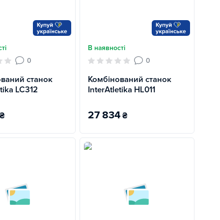
ті
В наявності
0
0
ваний станок
Комбінований станок
etika LC312
InterAtletika HL011
27 834
₴
₴