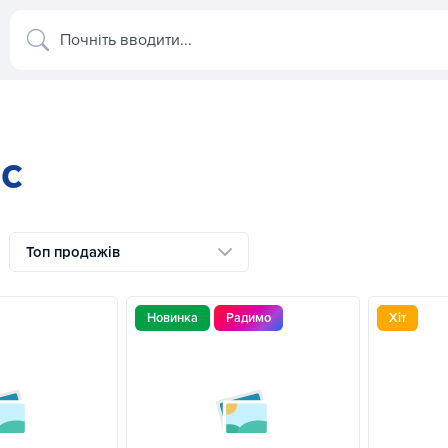
Почніть вводити...
ес
Топ продажів
Новинка
Радимо
Хіт