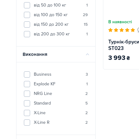
від 50 до 100 кг
1
від 100 до 150 кг
29
В наявності
від 150 до 200 кг
15
від 200 до 300 кг
1
Турнік-бруси 
ST023
Виконання
3 993
₴
Business
3
Explode KF
1
NRG Line
2
Standard
5
X-Line
2
X-Line R
2