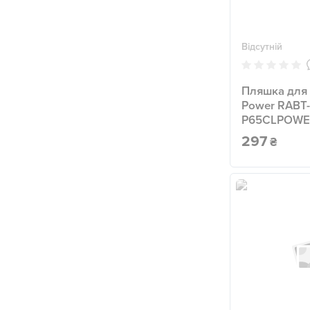
Відсутній
Пляшка для
Power RABT-
P65CLPOWE
297
₴