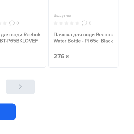
Відсутній
0
0
 для води Reebok
Пляшка для води Reebok
ABT-P65BKLOVEF
Water Bottle - Pl 65cl Black
276
₴