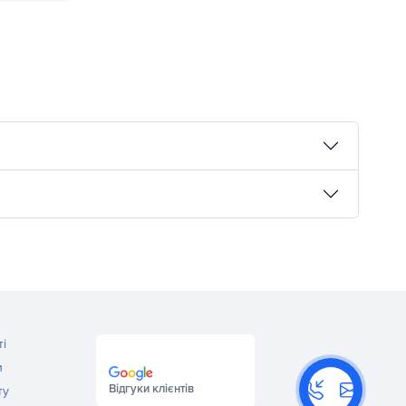
ні рішення для тренувань, навчання та активного відпочинку
ті
и
Відгуки клієнтів
ту