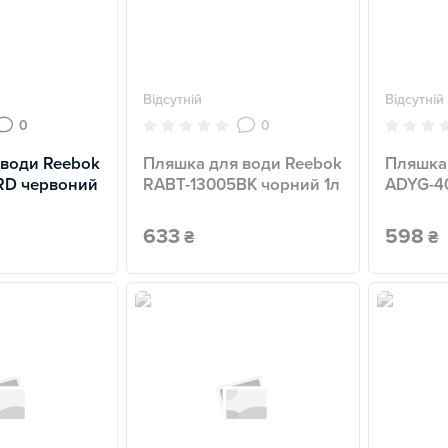
Відсутній
Відсутній
0
0
 води Reebok
Пляшка для води Reebok
Пляшка 
RD червоний
RABT-13005BK чорний 1л
ADYG-4
633
598
₴
₴