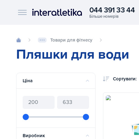
044 391 33 44
Interatletika logo
Товари для фітнесу
Пляшки для води
Сортувати:
Ціна
Виробник