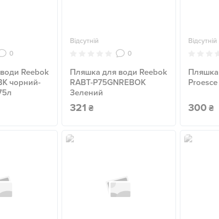
Відсутній
Відсутній
0
0
 води Reebok
Пляшка для води Reebok
Пляшка
BK чорний-
RABT-P75GNREBOK
Proesce
75л
Зелений
321
300
₴
₴