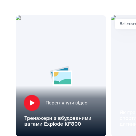
Всі статт
Переглянути відео
Як гра
Тренажери з вбудованими
спорт
вагами Explode KF800
дитини