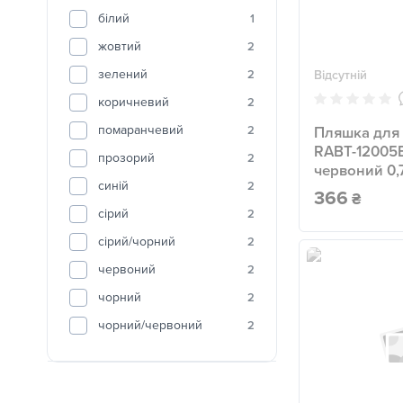
білий
1
жовтий
2
зелений
2
Відсутній
коричневий
2
помаранчевий
2
Пляшка для
RABT-12005
прозорий
2
червоний 0,
синій
2
366
₴
сірий
2
сірий/чорний
2
червоний
2
чорний
2
чорний/червоний
2