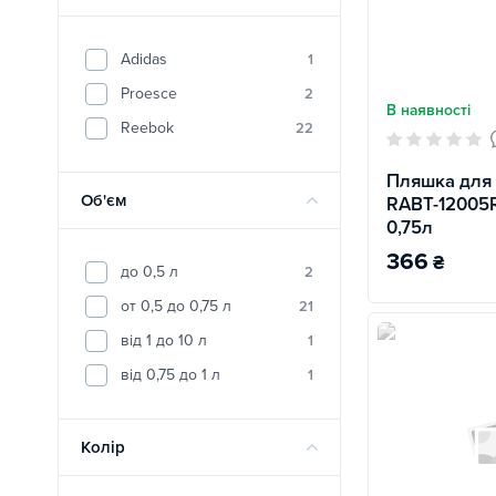
Adidas
1
Proesce
2
В наявності
Reebok
22
Пляшка для
Об'єм
RABT-12005
0,75л
366
₴
до 0,5 л
2
от 0,5 до 0,75 л
21
від 1 до 10 л
1
від 0,75 до 1 л
1
Колір