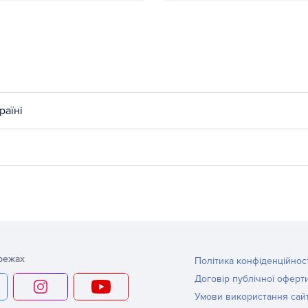
о організувати спортивний куточок для дитини в домі?
Волейбольні м'ячі Gala: якіс
раїні
режах
Політика конфіденційнос
Договір публічної оферт
Умови використання сай