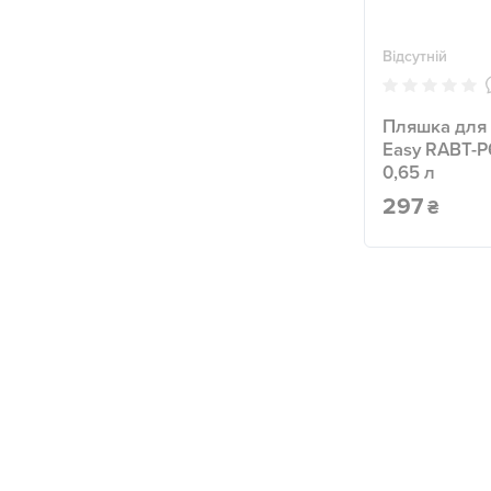
Відсутній
Пляшка для
Easy RABT-
0,65 л
297
₴