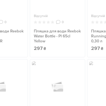
Відсутній
Відсутній
0
0
 води Reebok
Пляшка для води Reebok
Пляшка
Water Bottle - Pl 65cl
Runnin
R
Yellow
0,30 л
297
297
₴
₴