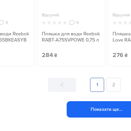
Відсутній
Відсутній
0
0
 води Reebok
Пляшка для води Reebok
Пляшка
P65BKEASYB
RABT-A75SVPOWE 0,75 л
Love R
284
276
₴
₴
1
2
Показати ще...