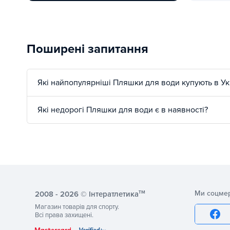
Тренажери з вбудованими вагами Explode KF800
Як грамотн
Поширені запитання
Які найпопулярніші Пляшки для води купують в Ук
Які недорогі Пляшки для води є в наявності?
тм
Ми соцме
2008 - 2026 © Інтератлетика
Магазин товарів для спорту.
Всі права захищені.