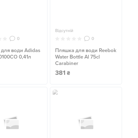
Відсутній
0
0
для води Adidas
Пляшка для води Reebok
0100CO 0,41л
Water Bottle Al 75cl
Carabiner
381
₴