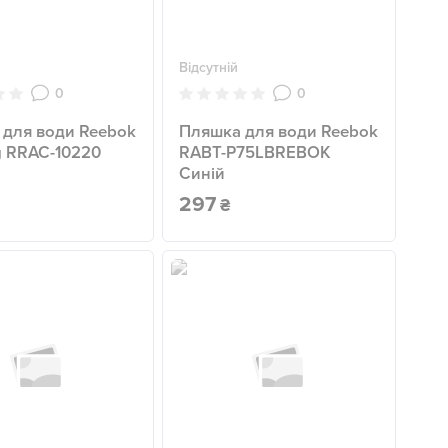
Відсутній
0
0
 для води Reebok
Пляшка для води Reebok
g RRAC-10220
RABT-P75LBREBOK
Синій
297
₴