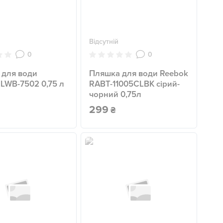
Відсутній
0
0
 для води
Пляшка для води Reebok
 LWB-7502 0,75 л
RABT-11005CLBK сірий-
чорний 0,75л
299
₴