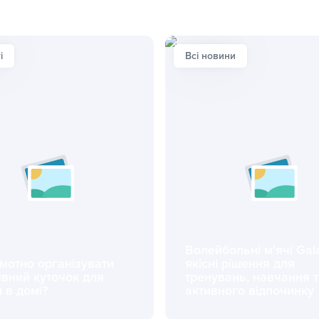
і
Всі новини
Волейбольні м'ячі Gal
мотно організувати
якісні рішення для
ивний куточок для
тренувань, навчання 
 в домі?
активного відпочинку