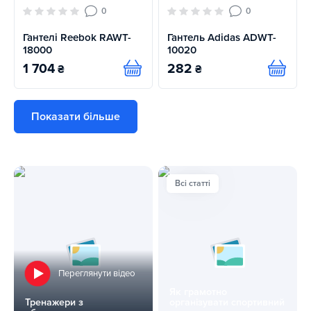
0
0
Гантелі Reebok RAWT-
Гантель Adidas ADWT-
18000
10020
1 704
282
₴
₴
Купити
Купит
Всі статті
Переглянути відео
Як грамотно
Тренажери з
організувати спортивний