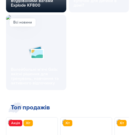
вбудованими вагами
куточок для дитини в
Explode KF800
домі?
Тренажери з вбудованими вагами Explode KF800
Як грамотно організувати спо
Всі новини
Волейбольні м'ячі Gala:
якісні рішення для
тренувань, навчання та
активного відпочинку
Волейбольні м'ячі Gala: якісні рішення для тренувань, на
Топ продажів
Акція
Хіт
Хіт
Хіт