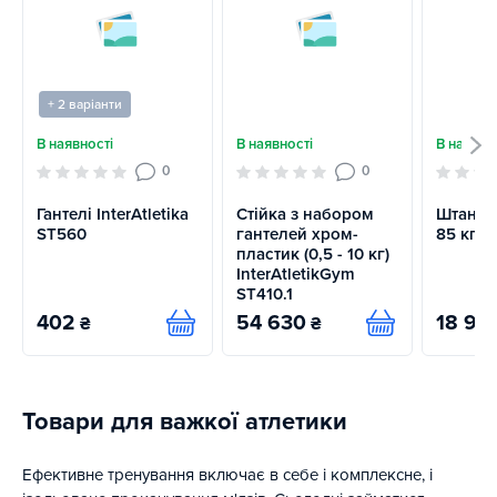
+ 2 варіанти
В наявності
В наявності
В наявно
0
0
Гантелі InterAtletika
Стійка з набором
Штанга 
ST560
гантелей хром-
85 кг S
пластик (0,5 - 10 кг)
InterAtletikGym
ST410.1
402
54 630
18 98
₴
₴
Купити
Купити
Товари для важкої атлетики
Ефективне тренування включає в себе і комплексне, і