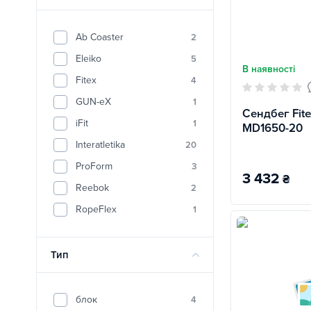
Ab Coaster
2
Eleiko
5
В наявності
Fitex
4
GUN-eX
1
Сендбег Fite
iFit
1
MD1650-20
Interatletika
20
ProForm
3
3 432
₴
Reebok
2
RopeFlex
1
Тип
блок
4