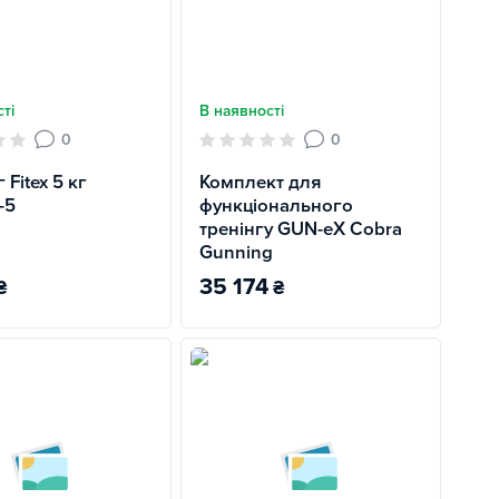
ті
В наявності
0
0
Fitex 5 кг
Комплект для
-5
функціонального
тренінгу GUN-eX Cobra
Gunning
35 174
₴
₴