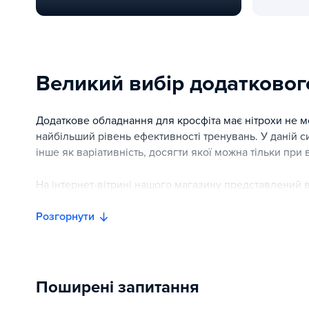
Тренажери з вбудованими вагами Explode KF800
Як грамотн
Великий вибір додатковог
Додаткове обладнання для кросфіта має нітрохи не 
найбільший рівень ефективності тренувань. У даній с
інше як варіативність, досягти якої можна тільки при
На інтернет-вітрині нашого магазину представлений
працювала команда справжніх фахівців, в число яких 
якісні, найвдаліші моделі з усього сучасного розмаїтт
Розгорнути
Завдяки копіткій праці команди компанії "Інтератлет
брендів, що займають лідируючі позиції в усьому світ
світового рівня, Fitex і ProForm, вже не перший рік к
Поширені запитання