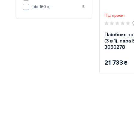
від 160 кг
5
Під проєкт
Пліобокс п
(3 в 1), пара 
3050278
21 733
₴