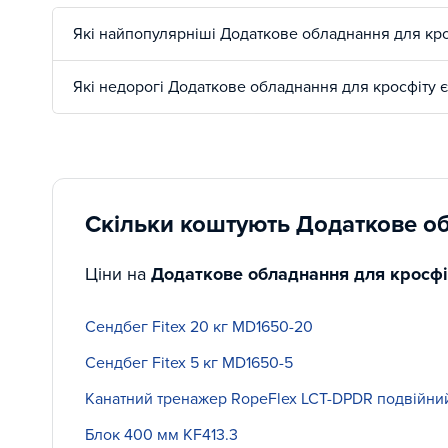
За найкращою ціною на сайті представлено додатков
З представлених моделей Ви без зусиль зможете піді
Які найпопулярніші Додаткове обладнання для крос
віджимання, а також різноманітні варіанти обважнюю
Які недорогі Додаткове обладнання для кросфіту є
Переваги Інтер Атлетики
Оригінальність продукції і кращі ціни
Якщо Ви вирішили купити додаткове Кросфіт обладнання 
Скільки коштують Додаткове об
виробником, або офіційним дистриб'ютором спортивних
Спеціальні умови для теперішніх та майбутніх клієн
Ціни на
Додаткове обладнання для кросфі
У магазині постійно діють різноманітні акції, спрямова
зареєструвавшись на сайті, не тільки діють постійні с
Сендбег Fitex 20 кг MD1650-20
Розстрочка та кредитування
Завдяки тривалому успішній співпраці компанії з про
Сендбег Fitex 5 кг MD1650-5
в розстрочку і кредит на максимально зручних умовах
Канатний тренажер RopeFlex LCT-DPDR подвійний
Команда справжніх експертів
Блок 400 мм KF413.3
Наші фахівці із задоволенням допоможуть Вам підібрат