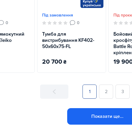
Під замовлення
Під проєк
0
0
рямокутний
Тумба для
Бойовий
Eleiko
вистрибування KF402-
кросфіт
50х60х75-FL
Battle R
кріпле
20 700
19 90
₴
1
2
3
Показати ще...