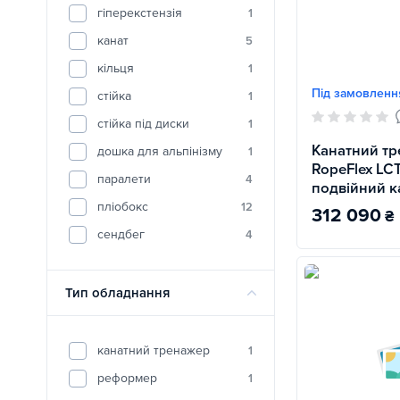
гіперекстензія
1
канат
5
кільця
1
Під замовленн
стійка
1
стійка під диски
1
Канатний т
дошка для альпінізму
1
RopeFlex LC
паралети
4
подвійний к
пліобокс
12
312 090
₴
сендбег
4
Тип обладнання
канатний тренажер
1
реформер
1