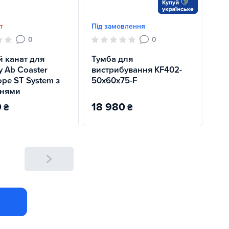
т
Під замовлення
0
0
 канат для
Тумба для
у Ab Coaster
вистрибування KF402-
ope ST System з
50х60х75-F
ннями
0
18 980
₴
₴