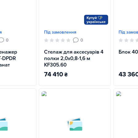
я
Під замовлення
Під замо
0
0
ренажер
Стелаж для аксесуарів 4
Блок 40
T-DPDR
полки 2,0х0,8-1,6 м
анат
KF305.60
74 410
43 36
₴