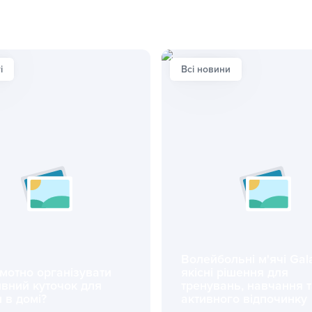
і
Всі новини
Волейбольні м'ячі Gal
мотно організувати
якісні рішення для
ивний куточок для
тренувань, навчання 
 в домі?
активного відпочинку