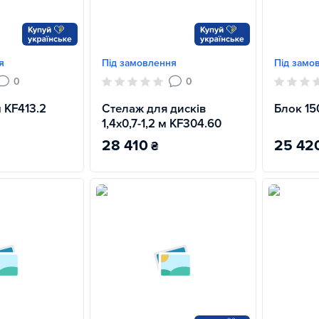
я
Під замовлення
Під замо
0
0
 KF413.2
Стелаж для дисків
Блок 15
1,4х0,7-1,2 м KF304.60
28 410
25 42
₴