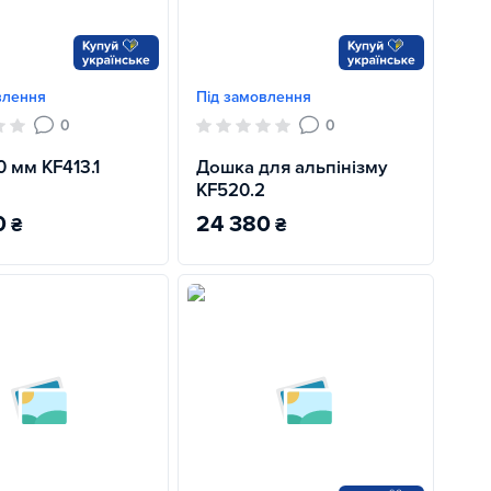
влення
Під замовлення
0
0
0 мм KF413.1
Дошка для альпінізму
KF520.2
0
24 380
₴
₴