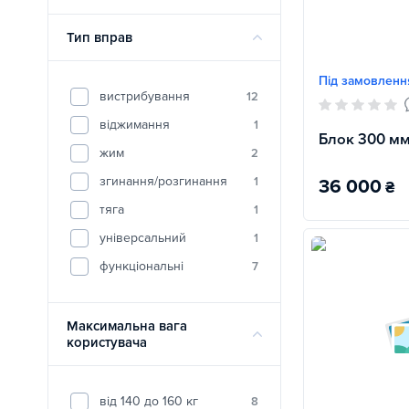
Тип вправ
Під замовленн
вистрибування
12
віджимання
1
Блок 300 мм
жим
2
згинання/розгинання
1
36 000
₴
тяга
1
універсальний
1
функціональні
7
Максимальна вага
користувача
від 140 до 160 кг
8