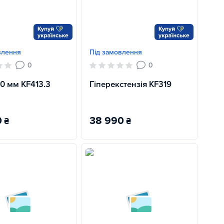
влення
Під замовлення
0
0
0 мм KF413.3
Гіперекстензія KF319
0
38 990
₴
₴