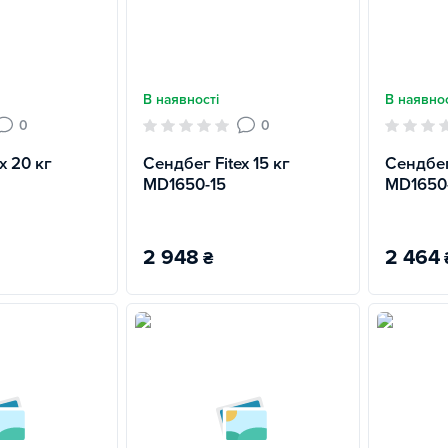
В наявності
В наявнос
0
0
x 20 кг
Сендбег Fitex 15 кг
Сендбег 
MD1650-15
MD1650
2 948
2 464
₴