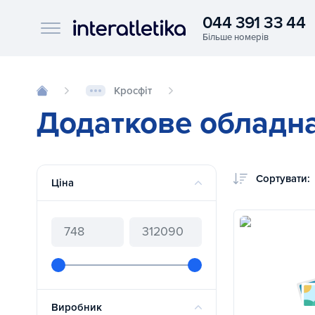
044 391 33 44
Interatletika logo
Кросфіт
Додаткове обладна
Сортувати:
Ціна
Виробник