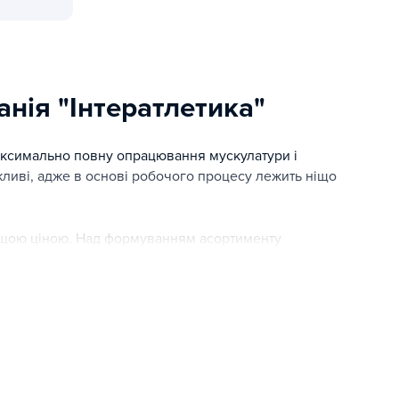
ні рішення для тренувань, навчання та активного відпочинку
нія "Інтератлетика"
аксимально повну опрацювання мускулатури і
жливі, адже в основі робочого процесу лежить ніщо
ращою ціною. Над формуванням асортименту
і спортсмени, досвід яких допоміг виділити найбільш
власного виробництва компанії, так і продукцію
чиє обладнання використовується на змаганнях