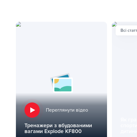
Всі статт
Переглянути відео
Як гра
Тренажери з вбудованими
спорт
вагами Explode KF800
дитини