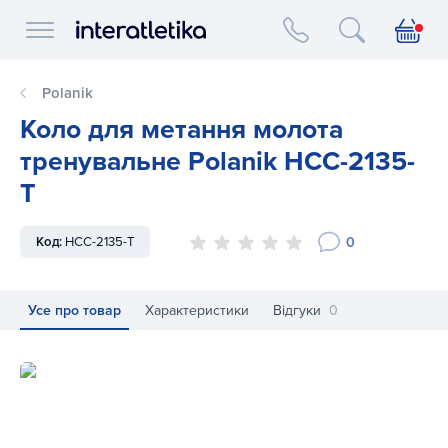
Interatletika logo
Polanik
Коло для метання молота
тренувальне Polanik HCC-2135-
T
0
Код:
HCC-2135-T
Усе про товар
Характеристики
Відгуки
0
Коло для метання молота тренувальне Polanik HCC-2135-T