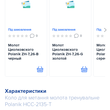
Під замовлення
Під замовлення
Під замо
0
0
Молот
Молот
Молот
Циолковского
Циолковского
Циолко
Polanik ZH-7,26-B
Polanik ZH-7,26-G
Polanik
черный
золотой
серебр
Купити
Купити
Характеристики
Коло для метання молота тренувальне
Polanik HCC-2135-T