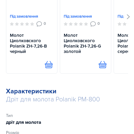
Під замовлення
Під замовлення
Під замо
0
0
Молот
Молот
Молот
Циолковского
Циолковского
Циолко
Polanik ZH-7,26-B
Polanik ZH-7,26-G
Polanik
черный
золотой
серебр
Купити
Купити
Характеристики
Дріт для молота Polanik PM-800
Тип
дріт для молота
Розмір