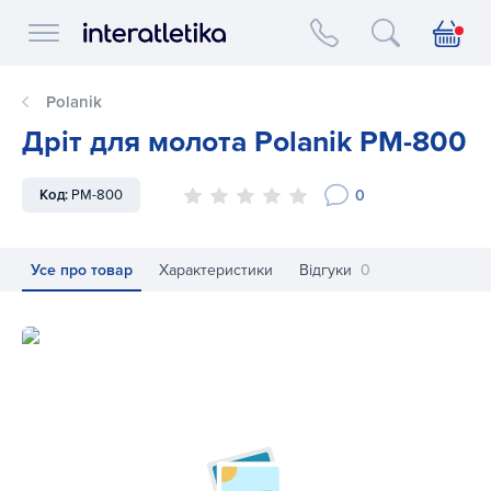
Interatletika logo
Polanik
Дріт для молота Polanik PM-800
0
Код:
PM-800
Усе про товар
Характеристики
Відгуки
0
Дріт для молота Polanik PM-800