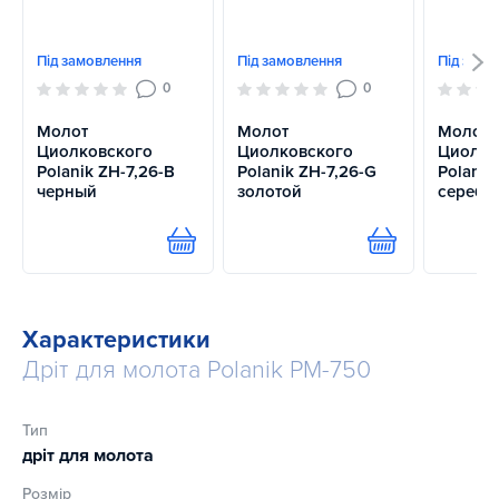
Під замовлення
Під замовлення
Під замо
0
0
Молот
Молот
Молот
Циолковского
Циолковского
Циолко
Polanik ZH-7,26-B
Polanik ZH-7,26-G
Polanik
черный
золотой
серебр
Купити
Купити
Характеристики
Дріт для молота Polanik PM-750
Тип
дріт для молота
Розмір