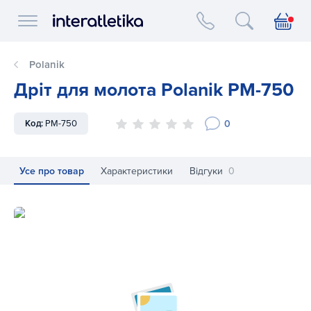
Interatletika logo
Polanik
Дріт для молота Polanik PM-750
0
Код:
PM-750
Усе про товар
Характеристики
Відгуки
0
Дріт для молота Polanik PM-750