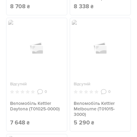
8 708
8 338
₴
₴
Відсутній
Відсутній
0
0
Веломобіль Kettler
Веломобіль Kettler
Daytona (T01025-0000)
Melbourne (T01015-
3000)
7 648
5 290
₴
₴