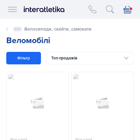
Interatletika logo
Велосипеди, скейти, самокати
Веломобілі
Фільтр
Топ продажів
Відсутній
Відсутній