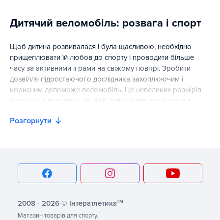
Волейбольні м'ячі Gala: якісні рішення для тренувань, на
Дитячий веломобіль: розвага і спорт
Щоб дитина розвивалася і була щасливою, необхідно
прищеплювати їй любов до спорту і проводити більше
часу за активними іграми на свіжому повітрі. Зробити
дозвілля підростаючого дослідника захоплюючим і
корисним допоможе веломобіль. Це невеликих розмірів
машинка з педалями, на якій буде цікаво проїхатися в
будь-якому віці. Як же влаштований виріб і чим він
Розгорнути
приваблює дітей?
Дитячий веломобіль - перший транспорт
вашої дитини
Механізм класичної моделі нагадує велосипед, а дизайн -
міні-автомобіль. Діти обожнюють таку “іграшку”, оскільки
тм
2008 - 2026 © Інтератлетика
можуть самостійно керувати машинкою і почувають себе
дорослими за кермом такого транспортного засобу. А що
Магазин товарів для спорту.