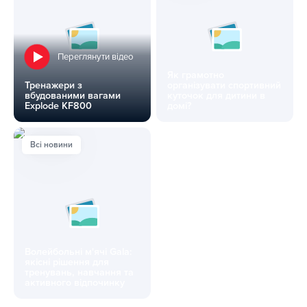
Переглянути відео
Як грамотно
Тренажери з
організувати спортивний
вбудованими вагами
куточок для дитини в
Explode KF800
домі?
Тренажери з вбудованими вагами Explode KF800
Як грамотно організувати спо
Всі новини
Волейбольні м'ячі Gala:
якісні рішення для
тренувань, навчання та
активного відпочинку