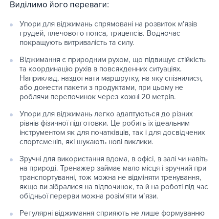
Виділимо його переваги:
Упори для віджимань спрямовані на розвиток м'язів
грудей, плечового пояса, трицепсів. Водночас
покращують витривалість та силу.
Віджимання є природним рухом, що підвищує стійкість
та координацію рухів в повсякденних ситуаціях.
Наприклад, наздогнати маршрутку, на яку спізнилися,
або донести пакети з продуктами, при цьому не
роблячи перепочинок через кожні 20 метрів.
Упори для віджимань легко адаптуються до різних
рівнів фізичної підготовки. Це робить їх ідеальним
інструментом як для початківців, так і для досвідчених
спортсменів, які шукають нові виклики.
Зручні для використання вдома, в офісі, в залі чи навіть
на природі. Тренажер займає мало місця і зручний при
транспортуванні, тож можна не відміняти тренування,
якщо ви зібралися на відпочинок, та й на роботі під час
обідньої перерви можна розім'яти м’язи.
Регулярні віджимання сприяють не лише формуванню