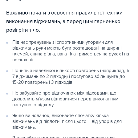
Важливо почати з освоєння правильної техніки
виконання віджимань, а перед цим гарненько
розігріти тіло.
Під час тренувань зі спортивними упорами для
віджимань руки мають бути розташовані на ширині
плечей, спина рівна, вага тіла тримається на руках і на
носках ніг.
Почніть з невеликої кількості повторень (наприклад, 5-
7 віджимань по 2 підходи) і поступово збільшуйте до
15-20 повторень і 3 підходів.
Не забувайте про відпочинок між підходами, що
дозволить м'язам відновитися перед виконанням
наступного підходу.
Якщо ви новачок, виконайте спочатку кілька
віджимань від підлоги, після цього – від упорів для
віджимань.