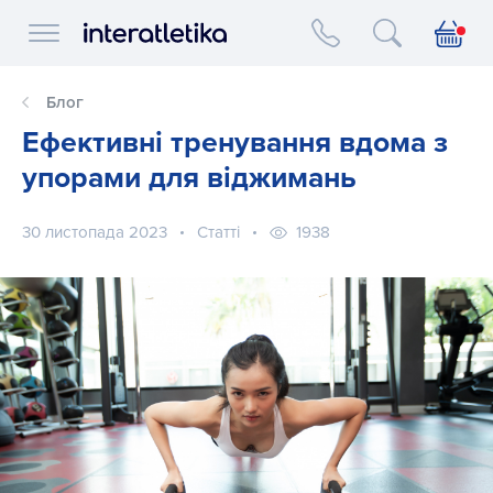
Interatletika logo
Блог
Ефективні тренування вдома з
упорами для віджимань
30 листопада 2023
Статті
1938