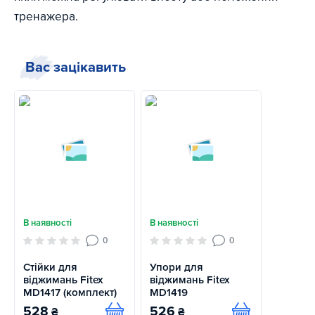
тренажера.
Вас зацікавить
В наявності
В наявності
0
0
Стійки для
Упори для
віджимань Fitex
віджимань Fitex
MD1417 (комплект)
MD1419
528
526
₴
₴