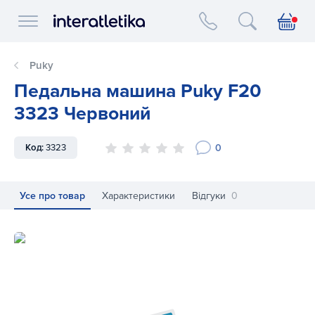
Interatletika logo
Puky
Педальна машина Puky F20
3323 Червоний
0
Код:
3323
Усе про товар
Характеристики
Відгуки
0
Педальна машина Puky F20 3323 Червоний