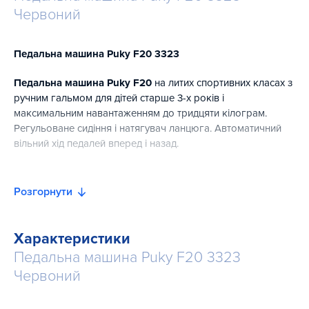
Червоний
Педальна машина Puky F20 3323
Педальна машина Puky F20
на литих спортивних класах з
ручним гальмом для дітей старше 3-х років і
максимальним навантаженням до тридцяти кілограм.
Регульоване сидіння і натягувач ланцюга. Автоматичний
вільний хід педалей вперед і назад.
Особливості педальної машини Puky F20:
Розгорнути
– розрахована на зростання від 95 до 110 см;
– спортивне кермо з вбудованим сигналом;
Характеристики
Педальна машина Puky F20 3323
– литі спортивні колеса на шарикопідшипниках;
Червоний
– автоматичний вільний хід педалей вперед і назад;