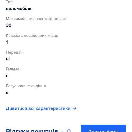
Тип
– регульоване анатомічне сидіння;
веломобіль
– регулірумий натягувач ланцюга;
Максимальне навантаження, кг
30
– ручне гальмо на обидва задніх колеса;
Кількість посадочних місць
– спойлер;
1
Передачі
– протиковзке покриття на сидінні;
ні
– розмір: 91х52 см;
Гальма
є
– вага: 10,5 кг (11,5 кг).
Регульоване сидіння
є
Дивитися всі характеристики
Відгуки покупців
0
Додати відгук