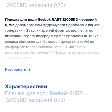
12005RD червоний 0,75л
Пляшка для води Reebok RABT-12005RD червоний
0,75л
допомагає вам підтримувати гідробаланс під час
тренування. Завдяки зручній формі дозволяє легко
вгамувати спрагу посеред бігу, без проливання. Тонка
пляшка підходить для більшості тримачів, а стійкі до
ультрафіолетового випромінювання матеріали
допомагають підтримувати її форму та колір протягом
тривалого часу.
без БПА
Розгорнути
безпечна непроливна кришка
маркування обсягу для відстеження споживання
Характеристики
ергономічна форма з гвинтовою кришкою
Пляшка для води Reebok RABT-
тонка форма з поліетиленового матеріалу
12005RD червоний 0,75л
стійкий до ультрафіолетового випромінювання матеріал
запобігає зміні кольору і форми