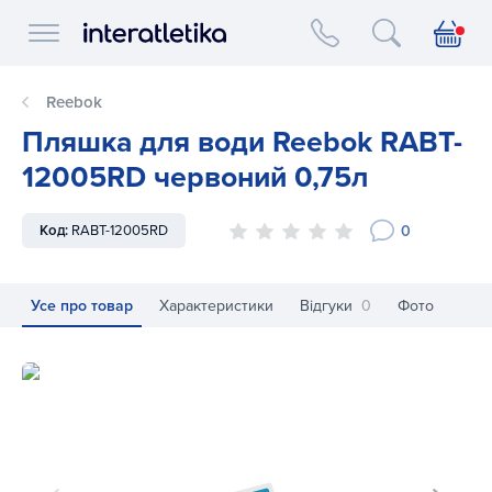
Interatletika logo
Reebok
Пляшка для води Reebok RABT-
12005RD червоний 0,75л
0
Код:
RABT-12005RD
Усе про товар
Характеристики
Відгуки
0
Фото
Пляшка для води Reebok RABT-12005RD червоний 0,75л
Пл