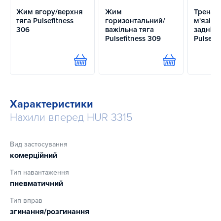
Жим вгору/верхня
Жим
Тренаж
тяга Pulsefitness
горизонтальний/
м'язів 
306
важільна тяга
задніх 
Pulsefitness 309
Pulsefit
Купити
Купити
Характеристики
Нахили вперед HUR 3315
Вид застосування
комерційний
Тип навантаження
пневматичний
Тип вправ
згинання/розгинання