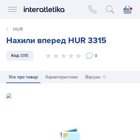
Interatletika logo
HUR
Нахили вперед HUR 3315
0
Код:
3315
Усе про товар
Характеристики
Відгуки
0
Нахили вперед HUR 3315