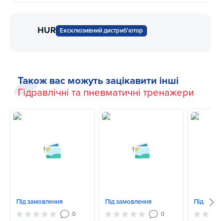
HUR
Ексклюзивний дистриб'ютор
Також вас можуть зацікавити інші
Гідравлічні та пневматичні тренажери
Під замовлення
Під замовлення
Під замо
0
0