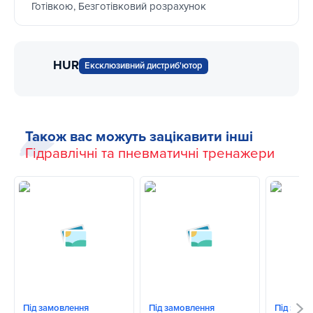
Готівкою, Безготівковий розрахунок
HUR
Ексклюзивний дистриб'ютор
Також вас можуть зацікавити інші
Гідравлічні та пневматичні тренажери
Під замовлення
Під замовлення
Під замо