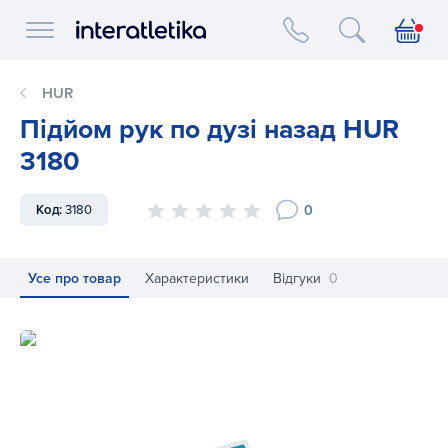
Interatletika logo
HUR
Підйом рук по дузі назад HUR
3180
0
Код:
3180
Усе про товар
Характеристики
Відгуки
0
Підйом рук по дузі назад HUR 3180