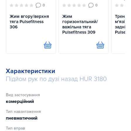
0
0
Жим вгору/верхня
Жим
Тренаж
тяга Pulsefitness
горизонтальний/
м'язів 
306
важільна тяга
задніх 
Pulsefitness 309
Pulsefit
Купити
Купити
Характеристики
Підйом рук по дузі назад HUR 3180
Вид застосування
комерційний
Тип навантаження
пневматичний
Тип вправ