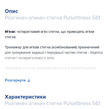
Опис
Розгинач-згинач стегна Pulsefitness 561
М'язи:
чотириглавий м'яз стегна, що приводять м'язи
стегна.
Тренажер для м'язів стегна (комбінований) призначений
для тренування задньої і передньої частин стегна - біцепса
стегна і чотириголового м'яз.
Тренажер успішно використовується в реабілітаційних
цілях, широко застосовується у спортивній медицині, для
профілактики захворювань опорно-рухового апарату і
Розгорнути
дуже ефективний для спалювання жиру задньої і передньої
частин стегна.
Характеристики
Регульована спинка сидіння легко приводиться в
Розгинач-згинач стегна Pulsefitness 561
горизонтальне положення для виконання вправи згинання