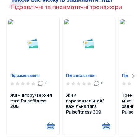
Гідравлічні та пневматичні тренажери
Під замовлення
Під замовлення
Під замо
0
0
Жим вгору/верхня
Жим
Тренаж
тяга Pulsefitness
горизонтальний/
м'язів 
306
важільна тяга
задніх 
Pulsefitness 309
Pulsefit
Купити
Купити