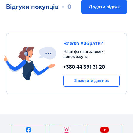
Вантажоблоку - 2
Відгуки покупців
0
Додати відгук
Шківи - 2 роки
Рухомі запчастини - 2 роки
Оббивка - 6 місяців
Важко вибрати?
Запасні зношуватися - 3 місяці
Наші фахівці завжди
допоможуть!
+380 44 391 31 20
Замовити дзвінок