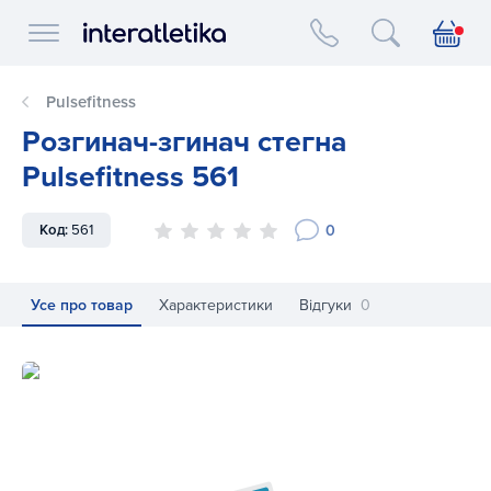
Interatletika logo
Pulsefitness
Розгинач-згинач стегна
Pulsefitness 561
0
Код:
561
Усе про товар
Характеристики
Відгуки
0
Розгинач-згинач стегна Pulsefitness 561