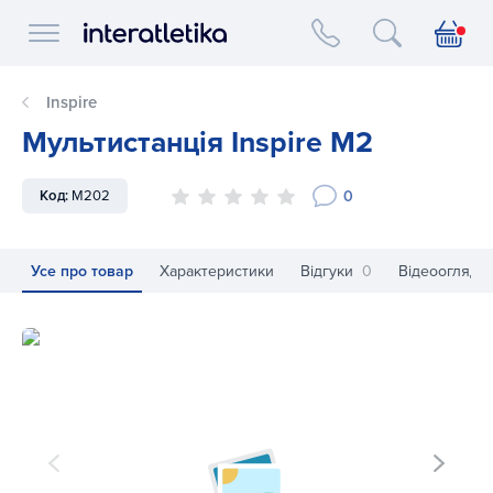
Interatletika logo
Inspire
Мультистанція Inspire M2
0
Код:
M202
Усе про товар
Характеристики
Відгуки
0
Відеоогляд
Мультистанція Inspire M2
Му