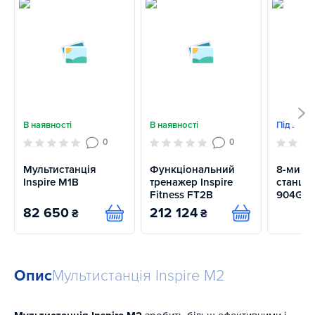
В наявності
В наявності
Під замо
0
0
Мультистанція
Функціональний
8-ми п
Inspire M1B
тренажер Inspire
станція
Fitness FT2B
904G
82 650
212 124
₴
₴
Купити
Купити
Опис
Мультистанція Inspire M2