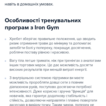
навіть в домашніх умовах.
Особливості тренувальних
програм з Iron Gym
Хребет зберігає правильне положення, що зводить
ризик отримання травм до мінімуму та допомагає
запобігти болі у попереку, покращує досягнення,
роблячи поставу рівною і красивою.
Вагу тіла легше тримати, ніж при тренінгах з аналогами
інших торгових марок. Це дає можливість досягти
високих результатів при меншій витраті енергії.
З внутрішньою системою підтримки ви маєте
можливість проробляти довші сети з повним
діапазоном рухів, поступово досягаючи потрібної
інтенсивності. Дуже корисна і зручна "функція" для
новачків, яка гарантує додаткову стабільність і
стійкість, дозволяючи направляти і плавно повертати
аксесуар в вихідну точку. Таким чином, поперек не