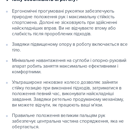
Ергономічні прогумовані рукоятки забезпечують
природне положення рук і максимальну стійкість
спортсмена. Долоні не зісковзують при здійсненні
найскладніших вправ. Ви не відчуваєте втому або
слабкість після пророблених підходів.
Завдяки підвищеному опору в роботу включається все
тіло.
Мінімальне навантаження на суглоби і опорно-руховий
апарат робить заняття максимально ефективними і
комфортними.
Ультрашироке нековзке колесо дозволяє зайняти
стійку позицію при виконанні підходів, затриматися в
положення певний час, виконувати найскладніші
завдання. Завдяки ретельно продуманому механізму,
ви можете відчути, як працюють ваші м'язи.
Правильне положення великим пальцям рук
забезпечує центральна частина спорядження, яка не
обертається.