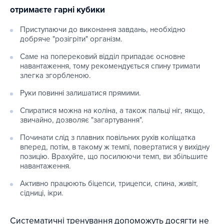
отримаєте гарні кубики
Приступаючи до виконання завдань, необхідно
добряче "розігріти" організм.
Саме на поперековий відділ припадає основне
навантаження, тому рекомендується спину тримати
злегка згорбленою.
Руки повинні залишатися прямими.
Спиратися можна на коліна, а також пальці ніг, якщо,
звичайно, дозволяє "загартування".
Починати слід з плавних повільних рухів коліщатка
вперед, потім, в такому ж темпі, повертатися у вихідну
позицію. Врахуйте, що посилюючи темп, ви збільшите
навантаження.
Активно працюють біцепси, трицепси, спина, живіт,
сідниці, ікри.
Систематичні тренування допоможуть досягти не