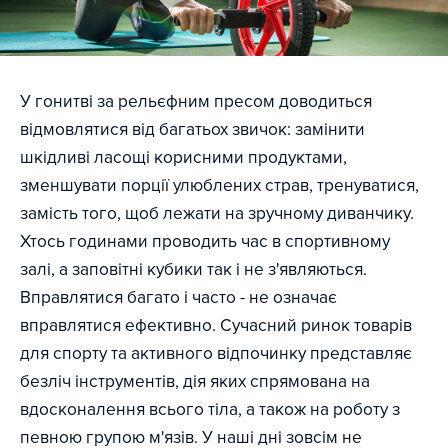
У гонитві за рельєфним пресом доводиться
відмовлятися від багатьох звичок: замінити
шкідливі ласощі корисними продуктами,
зменшувати порції улюблених страв, тренуватися,
замість того, щоб лежати на зручному диванчику.
Хтось годинами проводить час в спортивному
залі, а заповітні кубики так і не з'являються.
Вправлятися багато і часто - не означає
вправлятися ефективно. Сучасний ринок товарів
для спорту та активного відпочинку представляє
безліч інструментів, дія яких спрямована на
вдосконалення всього тіла, а також на роботу з
певною групою м'язів. У наші дні зовсім не