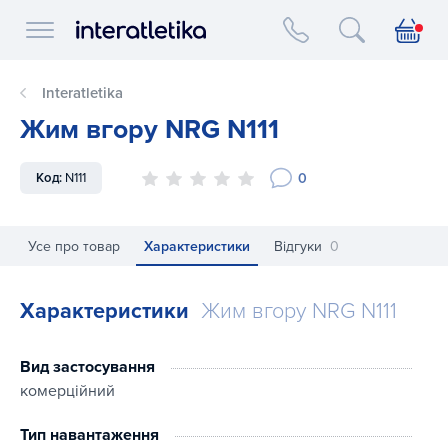
Interatletika logo
Interatletika
Жим вгору NRG N111
0
Код:
N111
Усе про товар
Характеристики
Відгуки
0
Характеристики
Жим вгору NRG N111
Вид застосування
комерційний
Тип навантаження