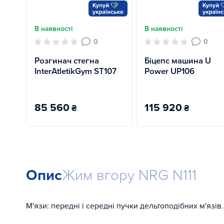
В наявності
В наявності
0
0
Розгинач стегна
Біцепс машина U
InterAtletikGym ST107
Power UP106
85 560
115 920
₴
₴
Опис
Жим вгору NRG N111
М'язи: передні і середні пучки дельтоподібних м'язів.