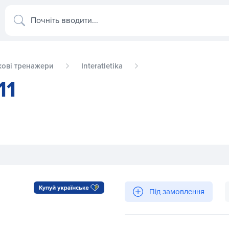
Почніть вводити...
ові тренажери
Interatletika
11
Під замовлення