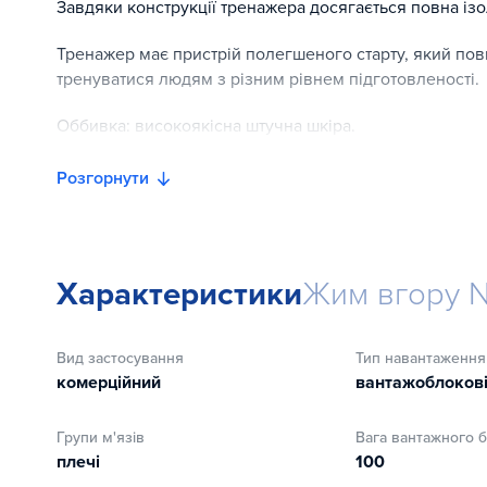
Завдяки конструкції тренажера досягається повна ізо
Тренажер має пристрій полегшеного старту, який пов
тренуватися людям з різним рівнем підготовленості.
Оббивка: високоякісна штучна шкіра.
Наповнювач: використовується двошаровий пінополіур
Розгорнути
деформації.
Покриття: порошкова емаль (електростатичне напиле
Характеристики
Жим вгору N
Гарантійні зобов'язання:
На зварні рамні конструкції ГАРАНТІЯ – 10 років
Вид застосування
Тип навантаження
комерційний
вантажоблоков
На механічну частину тренажера ГАРАНТІЯ – 3 роки
На трос ГАРАНТІЯ – 2 роки
Групи м'язів
Вага вантажного б
плечі
100
На м'які частини тренажерів Гарантія -1 рік