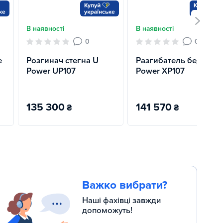
В наявності
В наявності
0
0
e
Розгинач стегна U
Разгибатель бедра X
Power UP107
Power XP107
135 300
141 570
₴
₴
Важко вибрати?
Наші фахівці завжди
допоможуть!