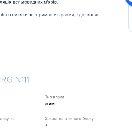
ляція дельтовидних м'язів.
ністю виключає отримання травми, і дозволяє
етан, стійкий до усадки, що не піддаються
ння).
RG N111
Тип вправ
і
жим
локу, кг
Захист вантажного блоку
+