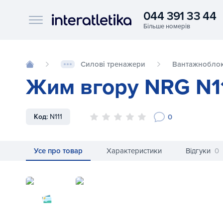
044 391 33 44
Interatletika logo
Силові тренажери
Вантажноблок
Жим вгору NRG N1
0
Код:
N111
Усе про товар
Характеристики
Відгуки
0
Жим вгору NRG N111