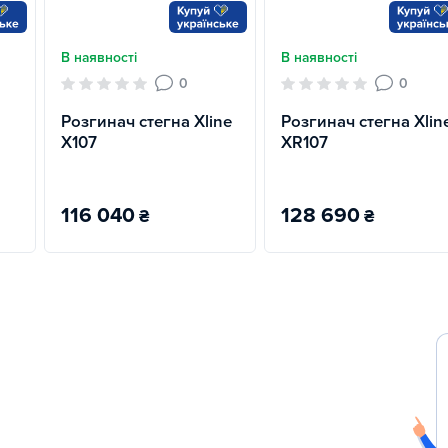
В наявності
В наявності
0
0
Розгинач стегна Xline
Розгинач стегна Xlin
X107
XR107
116 040
128 690
₴
₴