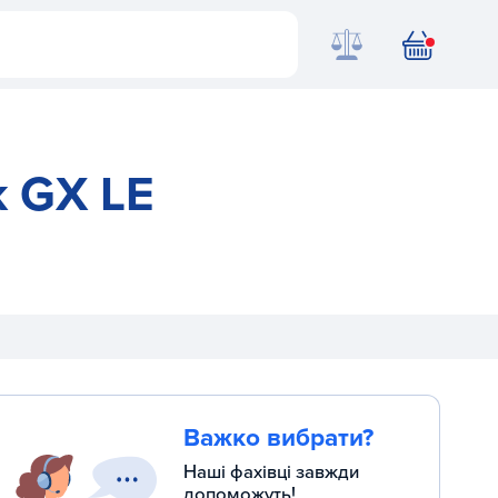
k GX LE
Важко вибрати?
Наші фахівці завжди
допоможуть!