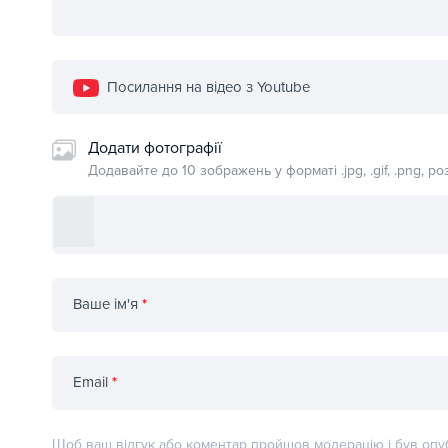
Посилання на відео з Youtube
Додати фотографії
Додавайте до 10 зображень у форматі .jpg, .gif, .png, 
Ваше ім'я
*
Email
*
Щоб ваш відгук або коментар пройшов модерацію і був опуб