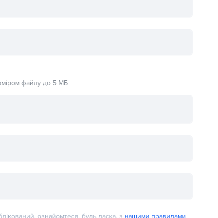
розміром файлу до 5 МБ
лікований, ознайомтеся, будь ласка, з
нашими правилами