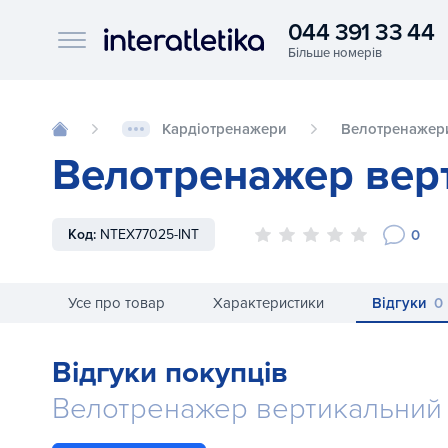
044 391 33 44
Interatletika logo
Кардіотренажери
Велотренажер
Велотренажер верт
0
Код:
NTEX77025-INT
Усе про товар
Характеристики
Відгуки
0
Відгуки покупців
Велотренажер вертикальний 