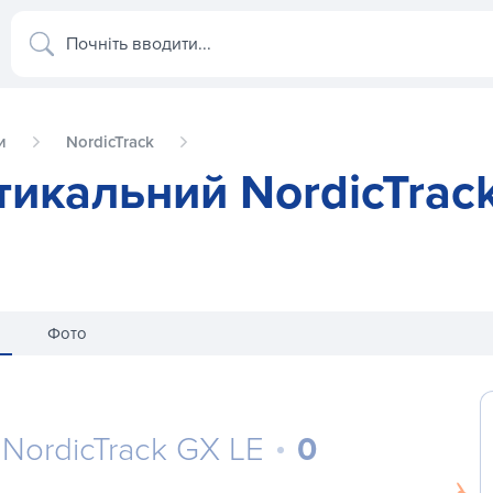
Почніть вводити...
и
NordicTrack
икальний NordicTrac
Фото
NordicTrack GX LE
0