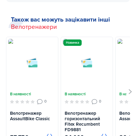
Також вас можуть зацікавити інші
Велотренажери
Новинка
В наявності
В наявності
В наявно
0
0
Велотренажер
Велотренажер
Велотр
AssaultBike Classic
горизонтальний
Assault
Fitex Recumbent
FD9881