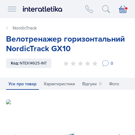
Interatletika logo
NordicTrack
Велотренажер горизонтальний
NordicTrack GX10
0
Код:
NTEX14925-INT
Усе про товар
Характеристики
Відгуки
0
Фото
Велотренажер горизонтальний NordicTrack GX10
Ве