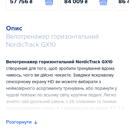
57 756
84 009
86 41
₴
₴
Купити
Купити
Опис
Велотренажер горизонтальний
NordicTrack GX10
Велотренажер горизонтальний NordicTrack GX10
створений для того, щоб зробити тренування вдома
чимось, чого ви дійсно чекаєте. Завдяки яскравому
сенсорному екрану HD ви можете вибирати з
неймовірного асортименту тренувань або поринути у
чудові пейзажі по всьому світу, крутячи педалі. Легко
знайти свій ідеальний рівень з 26 плавними та тихими
налаштуваннями опору. А з найновішим досвідом iFIT 2.0
тренування стає динамічнішим і більш індивідуальним,
створеним спеціально для вас.
Розгорнути
Горизонтальний велотренажер NordicTrack оснащений 10"