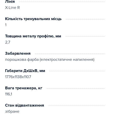
Лінія
X-Line R
Кількість тренувальних місць
1
Товщина металу профілю, мм
2,7
Забарвлення
порошкова фарба (електростатичне напилення)
Габарити ДхШхВ, мм
1776х1138х1107
Вага тренажера, кг
116,1
Стан відвантаження
зібране