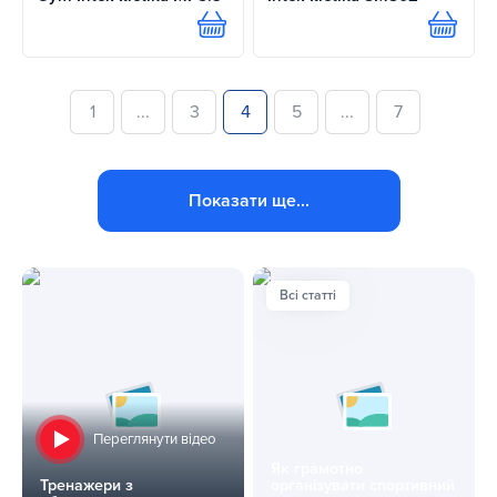
Купити
Купит
1
...
3
4
5
...
7
Показати ще...
Всі статті
Переглянути відео
Як грамотно
Тренажери з
організувати спортивний