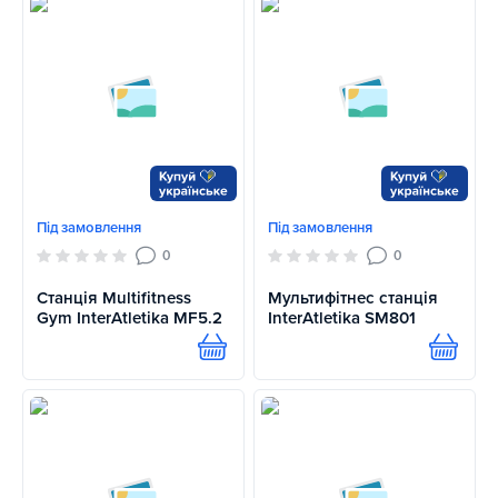
Під замовлення
Під замовлення
0
0
Станція Multifitness
Мультифітнес станція
Gym InterAtletika MF5.2
InterAtletika SM801
Купити
Купит