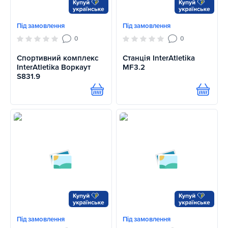
Під замовлення
Під замовлення
0
0
Спортивний комплекс
Станція InterAtletika
InterAtletika Воркаут
MF3.2
S831.9
Купити
Купит
Під замовлення
Під замовлення