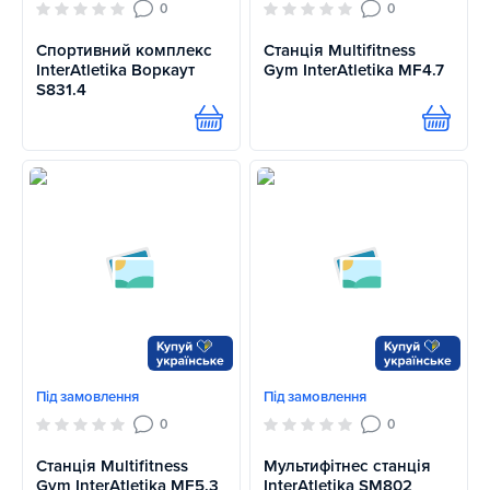
0
0
Спортивний комплекс
Станція Multifitness
InterAtletika Воркаут
Gym InterAtletika MF4.7
S831.4
Купити
Купит
Під замовлення
Під замовлення
0
0
Станція Multifitness
Мультифітнес станція
Gym InterAtletika MF5.3
InterAtletika SM802