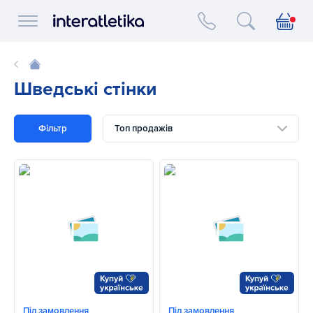
Interatletika logo
Шведські стінки
Фільтр
Топ продажів
Під замовлення
Під замовлення