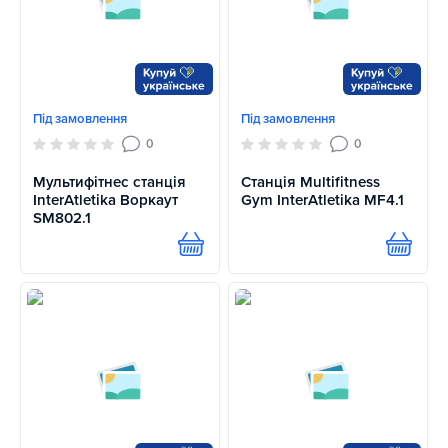
Під замовлення
Під замовлення
0
0
Мультифітнес станція
Станція Multifitness
InterAtletika Воркаут
Gym InterAtletika MF4.1
SM802.1
Купити
Купит