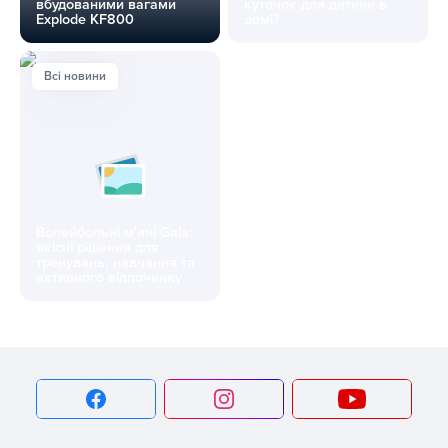
вбудованими вагами
куточок для дитини в
Explode KF800
домі?
Тренажери з вбудованими вагами Explode KF800
Як грамотно організувати спо
Всі новини
Волейбольні м'ячі Gala:
якісні рішення для
тренувань, навчання та
активного відпочинку
Волейбольні м'ячі Gala: якісні рішення для тренувань, на