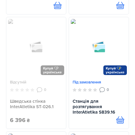
Купити
Купит
Відсутній
Під замовлення
0
0
Шведська стінка
Станція для
InterAtletika ST-026.1
розтягування
InterAtletika S839.16
6 396
₴
Купит