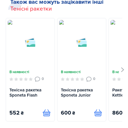
Також вас можуть зацікавити інші
Тенісні ракетки
В наявності
В наявності
В наявно
0
0
Тенісна ракетка
Тенісна ракетка
Ракетка
Sponeta Flash
Sponeta Junior
Kettler
552
600
860
₴
₴
₴
Купити
Купити