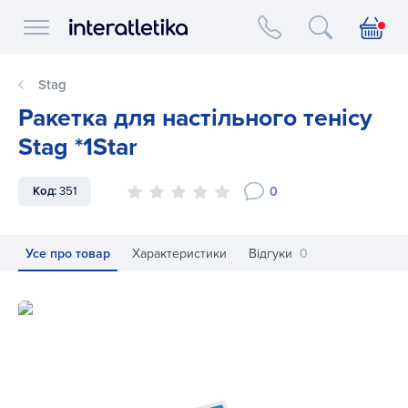
Interatletika logo
Stag
Ракетка для настільного тенісу
Stag *1Star
0
Код:
351
Усе про товар
Характеристики
Відгуки
0
Ракетка для настільного тенісу Stag *1Star