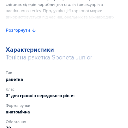
світових лідерів виробництва столів і аксесуарів з
настільного тенісу. Продукція цієї торгової марки
використовується під час національних та міжнародних
змагань з цього виду спорту.
Розгорнути
Характеристики
Тенісна ракетка Sponeta Junior
Тип
ракетка
Клас
3* для гравців середнього рівня
Форма ручки
анатомічна
Обертання