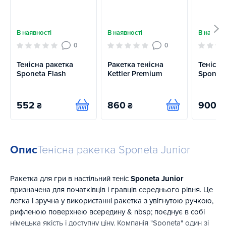
В наявності
В наявності
В наявно
0
0
Тенісна ракетка
Ракетка тенісна
Тенісна
Sponeta Flash
Kettler Premium
Sponeta
552
860
900
₴
₴
₴
Купити
Купити
Опис
Тенісна ракетка Sponeta Junior
Ракетка для гри в настільний теніс
Sponeta Junior
призначена для початківців і гравців середнього рівня. Це
легка і зручна у використанні ракетка з увігнутою ручкою,
рифленою поверхнею всередину & ​​nbsp; поєднує в собі
німецька якість і доступну ціну. Компанія "Sponeta" один зі