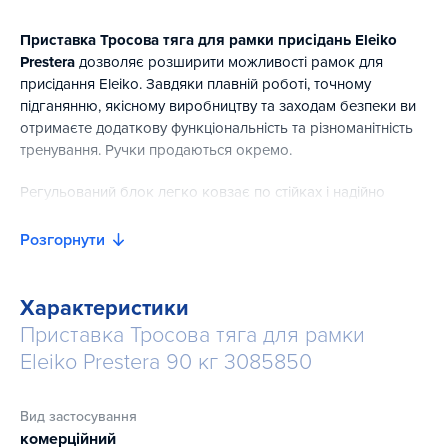
Приставка Тросова тяга для рамки присідань Eleiko
Prestera
дозволяє розширити можливості рамок для
присідання Eleiko. Завдяки плавній роботі, точному
підганянню, якісному виробництву та заходам безпеки ви
отримаєте додаткову функціональність та різноманітність
тренування. Ручки продаються окремо.
Регульований блок легко ковзає по стійках і надійно
фіксується, а довжина троса дозволяє виконувати безліч
вправ. Вали та лінійні втулки не вимагають мастила та
Розгорнути
особливого обслуговування, що робить тросове
кріплення Prestera чудовим варіантом для тренувань
різного ступеня інтенсивності.
Характеристики
Приставка Тросова тяга для рамки
Eleiko Prestera 90 кг 3085850
Вид застосування
комерційний