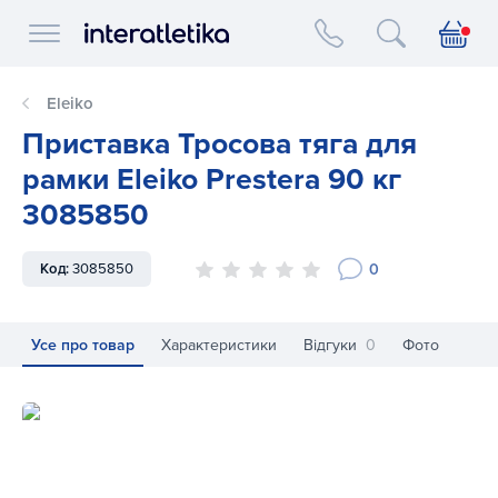
Interatletika logo
Eleiko
Приставка Тросова тяга для
рамки Eleiko Prestera 90 кг
3085850
0
Код:
3085850
Усе про товар
Характеристики
Відгуки
0
Фото
Приставка Тросова тяга для рамки Eleiko Prestera 90 кг 3
Пр