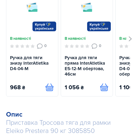
В наявності
В наявності
В наявно
0
0
Ручка для тяги
Ручка для тяги
Ручка д
знизу InterAtletika
пряма InterAtletika
знизу In
D4-04-M
E5-12-M обертова,
D4-08-M
46см
оберто
968
1 056
1 100
₴
₴
Купити
Купити
Опис
Приставка Тросова тяга для рамки
Eleiko Prestera 90 кг 3085850