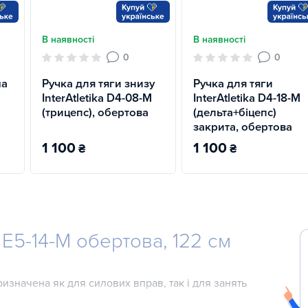
В наявності
В наявності
0
0
ма
Ручка для тяги знизу
Ручка для тяги
InterAtletika D4-08-M
InterAtletika D4-18-M
(трицепс), обертова
(дельта+біцепс)
закрита, обертова
1 100
1 100
₴
₴
a E5-14-M обертова, 122 см
ризначена як для силових вправ, так і для занять