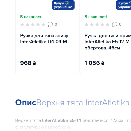
В наявності
В наявності
0
0
Ручка для тяги знизу
Ручка для тяги пря
InterAtletika D4-04-M
InterAtletika E5-12-M
обертова, 46см
968
1 056
₴
₴
Опис
Верхня тяга InterAtletik
Верхня тяга
InterAtletika Е5-14
обертається, 122см - п
фізкультурою і аеробікою.