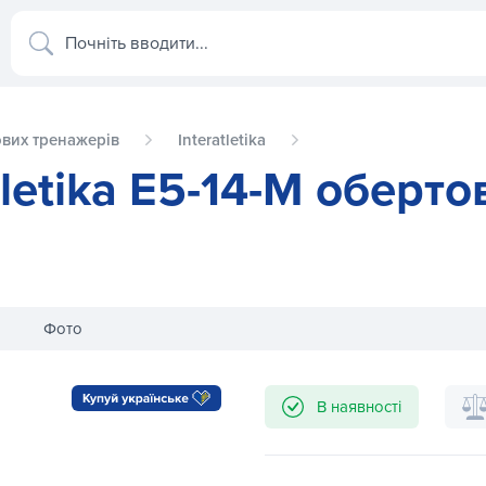
Почніть вводити...
ових тренажерів
Interatletika
letika E5-14-M оберто
Фото
ва, 122 см
Верхня тяга InterAtletika E5-14-M
В наявності