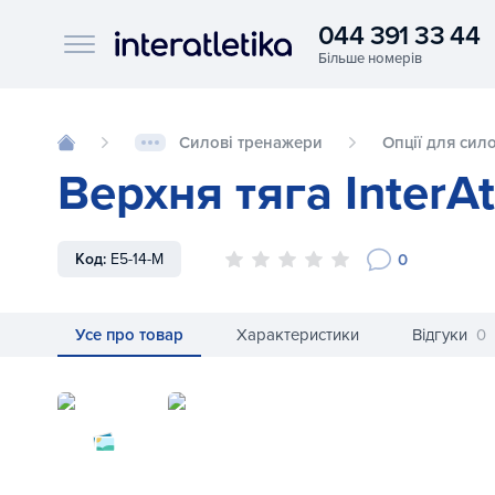
044 391 33 44
Interatletika logo
Силові тренажери
Опції для сил
Верхня тяга InterAt
0
Код:
E5-14-M
Усе про товар
Характеристики
Відгуки
0
Верхня тяга InterAtletika E5-14-M оберто