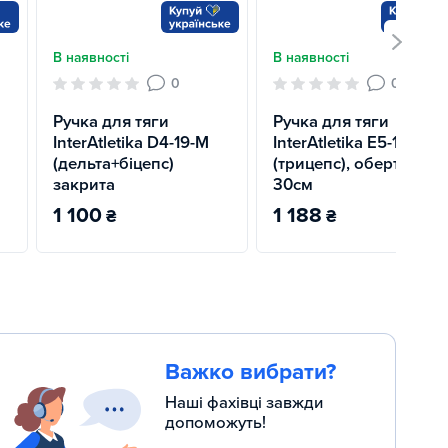
В наявності
В наявності
0
0
Ручка для тяги
Ручка для тяги
InterAtletika D4-19-M
InterAtletika E5-11-M
(дельта+біцепс)
(трицепс), обертова,
закрита
30см
1 100
1 188
₴
₴
Важко вибрати?
Наші фахівці завжди
допоможуть!