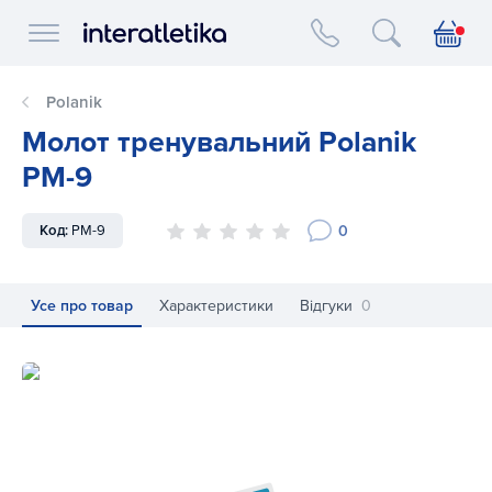
Interatletika logo
Polanik
Молот тренувальний Polanik
PM-9
0
Код:
PM-9
Усе про товар
Характеристики
Відгуки
0
Молот тренувальний Polanik PM-9