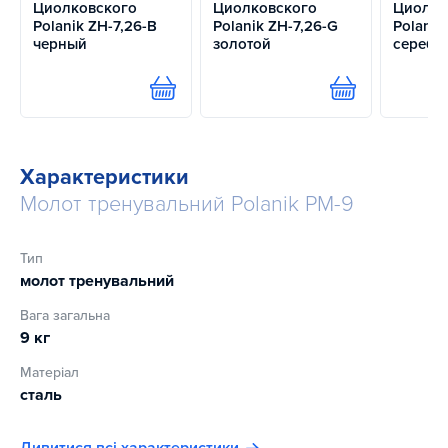
Циолковского
Циолковского
Циолко
Polanik ZH-7,26-B
Polanik ZH-7,26-G
Polanik
черный
золотой
серебр
Купити
Купити
Характеристики
Молот тренувальний Polanik PM-9
Тип
молот тренувальний
Вага загальна
9 кг
Матеріал
сталь