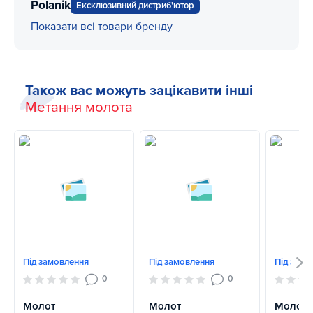
Polanik
Ексклюзивний дистриб'ютор
Показати всі товари бренду
Також вас можуть зацікавити інші
Метання молота
Під замовлення
Під замовлення
Під замо
0
0
Молот
Молот
Молот