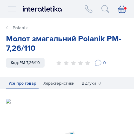
Interatletika logo
Polanik
Молот змагальний Polanik PM-
7,26/110
0
Код:
PM-7,26/110
Усе про товар
Характеристики
Відгуки
0
Молот змагальний Polanik PM-7,26/110