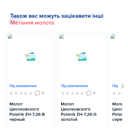
Також вас можуть зацікавити інші
Метання молота
Під замовлення
Під замовлення
Під замо
0
0
Молот
Молот
Молот
Циолковского
Циолковского
Циолко
Polanik ZH-7,26-B
Polanik ZH-7,26-G
Polanik
черный
золотой
серебр