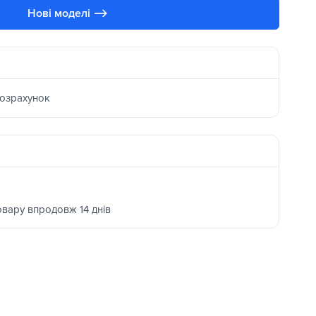
Нові моделі ⟶
розрахунок
овару впродовж 14 днів