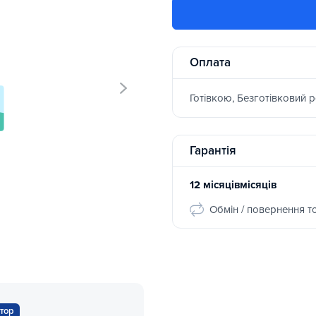
Оплата
Готівкою, Безготівковий 
Гарантія
12 місяцівмісяців
Обмін / повернення т
тор