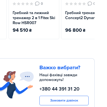
0
0
Гребний та лижний
Гребний тренажер
и
тренажер 2 в 1 Fitex Ski
Concept2 Dynamic
Row HSR007
94 510
96 800
₴
₴
Важко вибрати?
Наші фахівці завжди
допоможуть!
+380 44 391 31 20
Замовити дзвінок