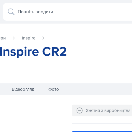
Почніть вводити...
ери
Inspire
Inspire CR2
Відеоогляд
Фото
Гребний тренажер Inspire CR2
Знятий з виробництва