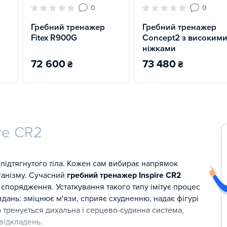
0
0
Гребний тренажер
Гребний тренажер
Fitex R900G
Concept2 з високим
ніжками
72 600
73 480
₴
₴
re CR2
 підтягнутого тіла. Кожен сам вибирає напрямок
ганізму. Сучасний
гребний тренажер Inspire CR2
 спорядження. Устаткування такого типу імітує процес
дань: зміцнює м'язи, сприяє схудненню, надає фігурі
 тренується дихальна і серцево-судинна система,
відкладень.