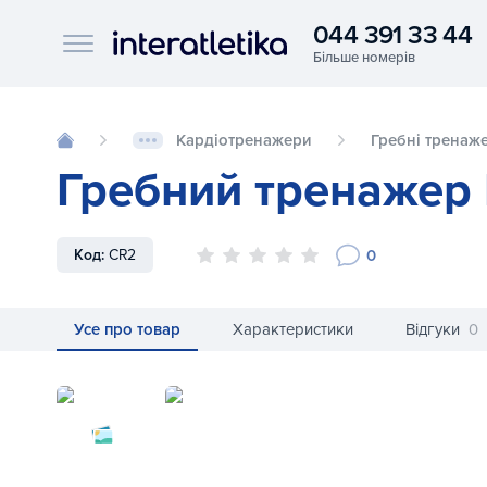
044 391 33 44
Interatletika logo
Кардіотренажери
Гребні тренаж
Гребний тренажер 
0
Код:
CR2
Усе про товар
Характеристики
Відгуки
0
Гребний тренажер Inspire CR2