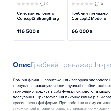
0
0
Силовий ергометр
Гребний тренажер
Concept2 StrengthErg
Concept2 Model E
116 500
66 000
₴
₴
Опис
Гребний тренажер Inspi
Помірні фізичні навантаження - запорука здорового і
тренувань, враховуючи індивідуальні особливості ор
гармонійно поєднує в собі функції силового та кардіо
веслування. Пристосування виконує кілька різних зав
красиві рельєфні форми. При роботі на ньому активно
також силові вправи сприяють спалюванню жирових 