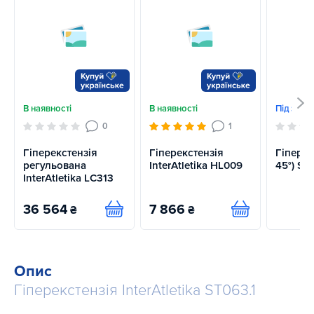
В наявності
В наявності
Під замо
0
1
Гіперекстензія
Гіперекстензія
Гіперек
регульована
InterAtletika HL009
45°) Sp
InterAtletika LC313
36 564
7 866
₴
₴
Купити
Купити
Опис
Гіперекстензія InterAtletika ST063.1