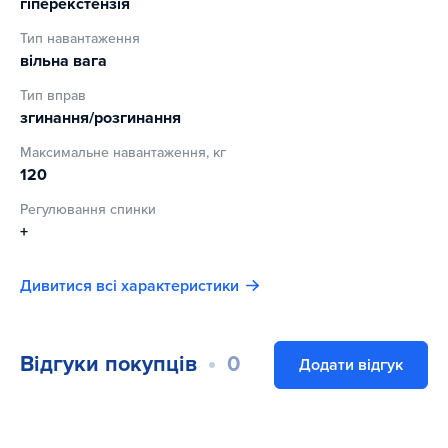
гіперекстензія
Максимальний комфорт під час використання тренажера
забезпечують спеціальні м'які, зносостійкі подушки і
Тип навантаження
вільна вага
спеціальне м'яке покриття упорів для ніг.
Тип вправ
згинання/розгинання
Максимальне навантаження, кг
120
Регулювання спинки
+
Дивитися всі характеристики
Відгуки покупців
0
Додати відгук