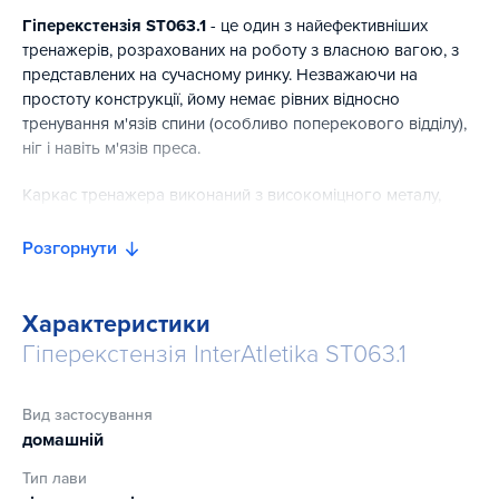
Гіперекстензія ST063.1
- це один з найефективніших
тренажерів, розрахованих на роботу з власною вагою, з
представлених на сучасному ринку. Незважаючи на
простоту конструкції, йому немає рівних відносно
тренування м'язів спини (особливо поперекового відділу),
ніг і навіть м'язів преса.
Каркас тренажера виконаний з високоміцного металу,
додатково покритого шаром фарби, що оберігає його від
небажаних механічних впливів і продовжує термін служби
Розгорнути
гиперєкстензии. Спеціальні насадки для ніжок запобігають
ковзанню і забезпечують максимальну стійкість.
Характеристики
Складна конструкція гиперєкстензии дозволяє
Гіперекстензія InterAtletika ST063.1
мінімізувати простір, займане тренажером під час,
коли він не використовується, а можливість
регулювання довжини лави робить його по-
Вид застосування
справжньому універсальним і ідеально відповідним
домашній
для домашнього використання.
Тип лави