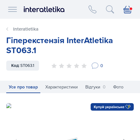
Interatletika logo
Interatletika
Гіперекстензія InterAtletika
ST063.1
0
Код:
ST063.1
Усе про товар
Характеристики
Відгуки
0
Фото
Гіперекстензія InterAtletika ST063.1
Гі