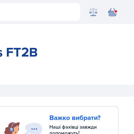
s FT2B
Важко вибрати?
Наші фахівці завжди
допоможуть!