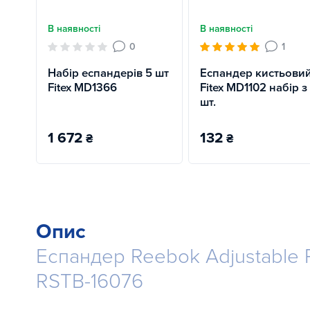
В наявності
В наявності
0
1
Набір еспандерів 5 шт
Еспандер кистьови
Fitex MD1366
Fitex MD1102 набір з
шт.
1 672
132
₴
₴
Опис
Еспандер Reebok Adjustable 
RSTB-16076