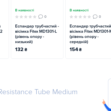
В наявності
В наявності
0
0
й
Еспандер трубчастий -
Еспандер трубчастий
 2
вісімка Fitex MD1301-L
вісімка Fitex MD1301-
(рівень опору -
(рівень опору -
низький)
середній)
132
154
₴
₴
Resistance Tube Medium