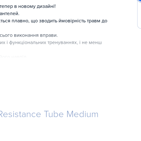
тепер в новому дизайні!
гантелей.
ться плавно, що зводить ймовірність травм до
сього виконання вправи.
их і функціональних тренуваннях, і не менш
ого навпіл.
в тренажерному залі, як додаткове навантаження при
Resistance Tube Medium