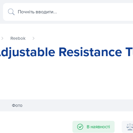
Почніть вводити...
Reebok
djustable Resistance 
Фото
 Tube Medium RSTB-16076
Еспандер Reebok Adjustable Res
В наявності