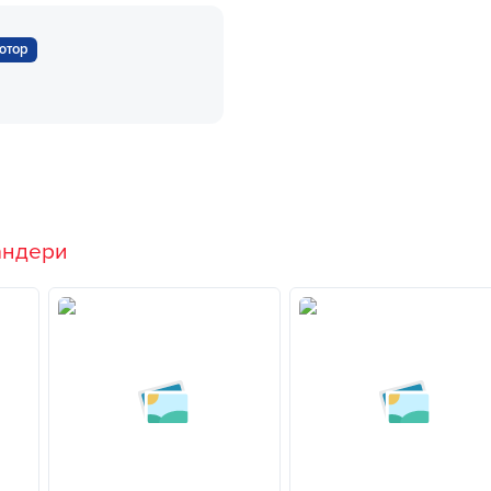
ютор
андери