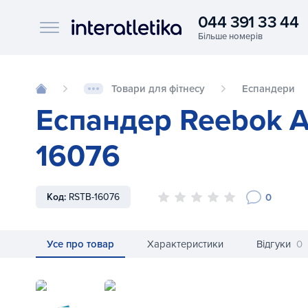
044 391 33 44
Interatletika logo
Товари для фітнесу
Еспандери
Еспандер Reebok A
16076
0
Код:
RSTB-16076
Усе про товар
Характеристики
Відгуки
0
Еспандер Reebok Adjustable Resistance