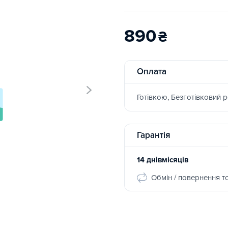
890
₴
Оплата
Готівкою, Безготівковий 
Гарантія
14 днівмісяців
Обмін / повернення т