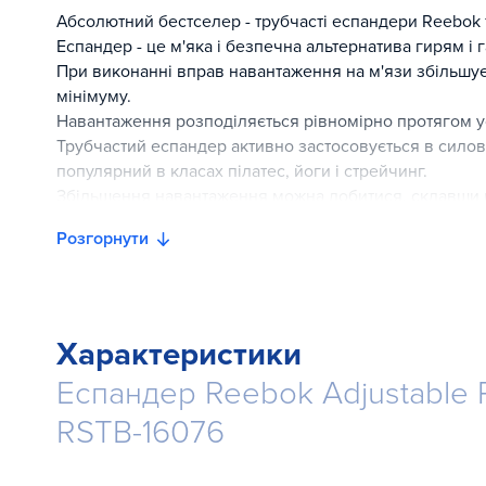
Абсолютний бестселер - трубчасті еспандери Reebok 
Еспандер - це м'яка і безпечна альтернатива гирям і 
При виконанні вправ навантаження на м'язи збільшує
мінімуму.
Навантаження розподіляється рівномірно протягом у
Трубчастий еспандер активно застосовується в силов
популярний в класах пілатес, йоги і стрейчинг.
Збільшення навантаження можна добитися, склавши й
Застосовується не тільки в групових програмах, а й 
Розгорнути
тренуванні на силових тренажерах.
Характеристики
Еспандер Reebok Adjustable 
RSTB-16076