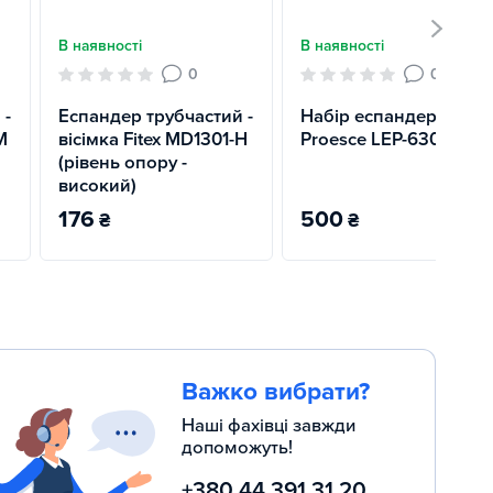
В наявності
В наявності
0
0
 -
Еспандер трубчастий -
Набір еспандерів
M
вісімка Fitex MD1301-H
Proesce LEP-6308
(рівень опору -
високий)
176
500
₴
₴
Важко вибрати?
Наші фахівці завжди
допоможуть!
+380 44 391 31 20