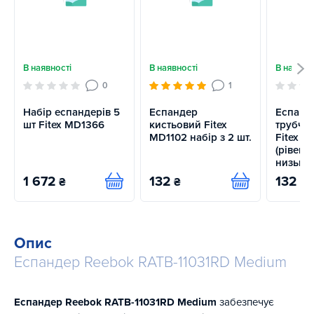
В наявності
В наявності
В наявно
0
1
Набір еспандерів 5
Еспандер
Еспанд
шт Fitex MD1366
кистьовий Fitex
трубчас
MD1102 набір з 2 шт.
Fitex M
(рівень
низьки
1 672
132
132
₴
₴
₴
Купити
Купити
Опис
Еспандер Reebok RATB-11031RD Medium
Еспандер Reebok RATB-11031RD Medium
забезпечує