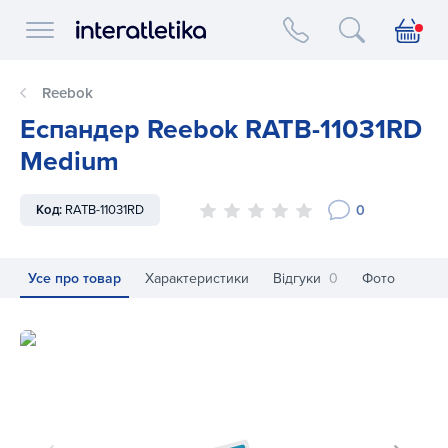
Interatletika logo
Reebok
Еспандер Reebok RATB-11031RD
Medium
0
Код:
RATB-11031RD
Усе про товар
Характеристики
Відгуки
0
Фото
Еспандер Reebok RATB-11031RD Medium
Ес