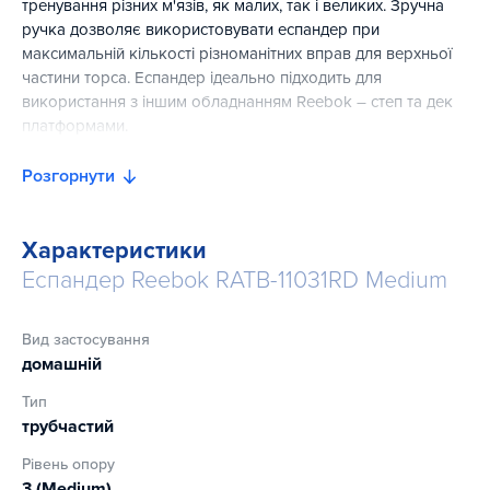
тренування різних м'язів, як малих, так і великих. Зручна
ручка дозволяє використовувати еспандер при
максимальній кількості різноманітних вправ для верхньої
частини торса. Еспандер ідеально підходить для
використання з іншим обладнанням Reebok – степ та дек
платформами.
Розгорнути
Характеристики
Еспандер Reebok RATB-11031RD Medium
Вид застосування
домашній
Тип
трубчастий
Рівень опору
3 (Medium)