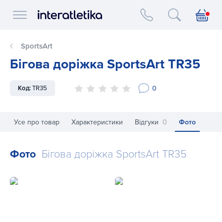
Interatletika logo
SportsArt
Бігова доріжка SportsArt TR35
0
Код:
TR35
Усе про товар
Характеристики
Відгуки
0
Фото
Фото
Бігова доріжка SportsArt TR35