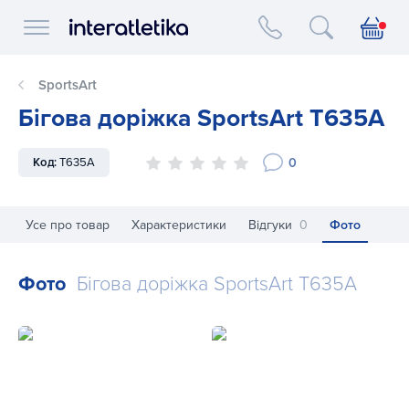
Interatletika logo
SportsArt
Бігова доріжка SportsArt T635A
0
Код:
T635A
Усе про товар
Характеристики
Відгуки
0
Фото
Фото
Бігова доріжка SportsArt T635A