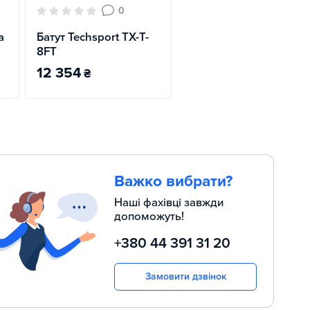
0
а
Батут Techsport TX-T-
8FT
12 354
₴
Важко вибрати?
Наші фахівці завжди
допоможуть!
+380 44 391 31 20
Замовити дзвінок