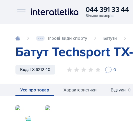
044 391 33 44
Interatletika logo
Ігрові види спорту
Батути
Батут Techsport TX
0
Код:
TX-6212-40
Усе про товар
Характеристики
Відгуки
0
Батут Techsport TX-6212-40