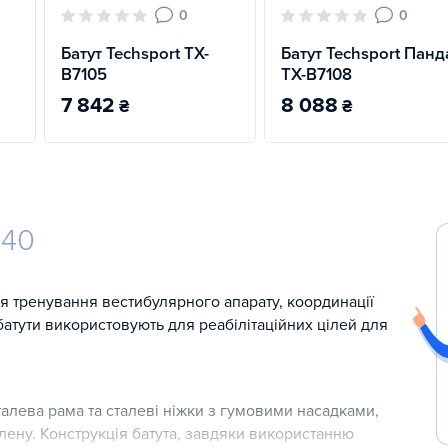
0
0
Батут Techsport TX-
Батут Techsport Панд
B7105
TX-B7108
7 842
8 088
₴
₴
-40
 тренування вестибулярного апарату, координації
ж батути використовують для реабілітаційних цілей для
сталева рама та сталеві ніжки з гумовими насадками,
пілену. Конструкція батута, завдяки використанню