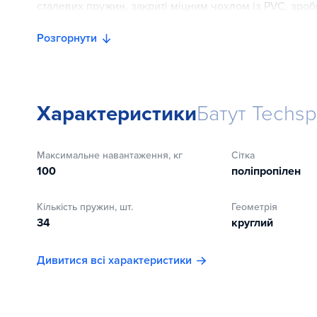
сталевих пружин, закриті міцним чохлом із PVC, зроб
комфортними.
Розгорнути
Батут можна використовувати як на вулиці, так і в пр
дозволяє компактно зберігати батут.
Характеристики
Батут Techsp
Максимальне навантаження, кг
Сітка
100
поліпропілен
Кількість пружин, шт.
Геометрія
34
круглий
Дивитися всі характеристики