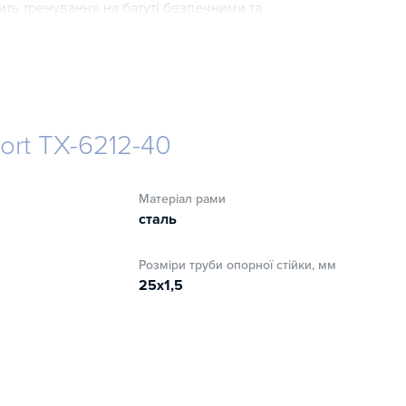
ить тренування на батуті безпечними та
иміщенні. Можливість відкручувати опорні ніжки
ort TX-6212-40
Матеріал рами
сталь
Розміри труби опорної стійки, мм
25х1,5