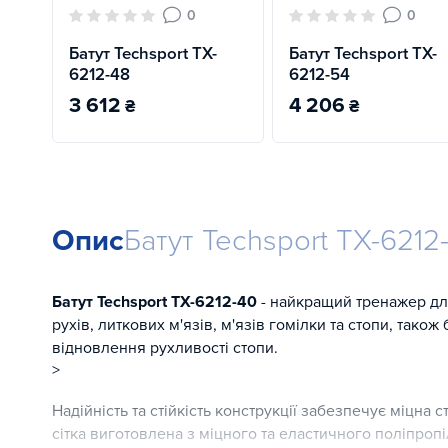
0
0
Батут Techsport TX-
Батут Techsport TX-
6212-48
6212-54
3 612
4 206
₴
₴
Опис
Батут Techsport TX-6212
Батут Techsport TX-6212-40
- найкращий тренажер для
рухів, литкових м'язів, м'язів гомілки та стопи, тако
відновлення рухливості стопи.
>
Надійність та стійкість конструкції забезпечує міцна 
сітка виготовлена ​​з міцного та еластичного поліпро