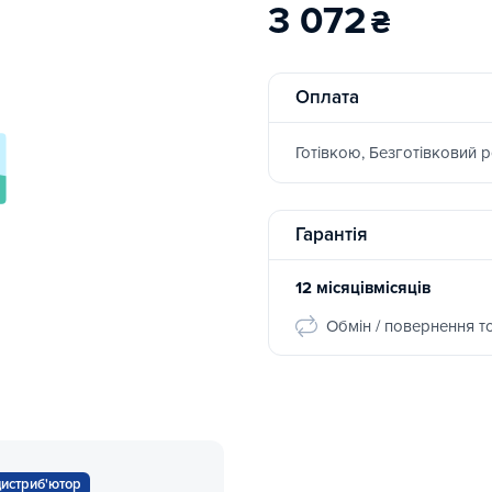
3 072
₴
Оплата
Готівкою, Безготівковий 
Гарантія
12 місяцівмісяців
Обмін / повернення т
истриб'ютор