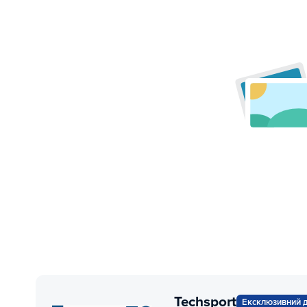
Techsport
Ексклюзивний д