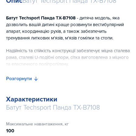
Опис
Батут Techsport Панда TX-B7108
Батут Techsport Панда TX-B7108
- дитяча модель, яка
дозволить вашій дитині краще розвинути вестибулярний
апарат, координацію рухів, а також забезпечить
тренування литкових м'язів, м'язів гомілки та стопи.
Надійність та стійкість конструкції забезпечує міцна сталева
рама, сталеві U-подібні опори, сітка виготовлена ​​з міцного
та еластичного поліпропілену.
Конструкція батута, завдяки використанню сталевих
Розгорнути
пружин, закриті міцним чохлом з PVC та захисною сіткою,
яка тримається на стійках, закритих у спінений поліетилен,
зробить тренування дитини на батуті безпечними та
Характеристики
комфортними. Для більшої безпеки простір під батутом
Батут Techsport Панда TX-B7108
перекрито спеціальною ширмою з PVC.
Батут можна використовувати як на вулиці, так і в
Максимальне навантаження, кг
приміщенні.
100