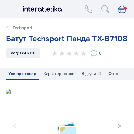
Interatletika logo
Techsport
Батут Techsport Панда TX-B7108
0
Код:
TX-B7108
Усе про товар
Характеристики
Відгуки
0
Фото
Батут Techsport Панда TX-B7108
Ба