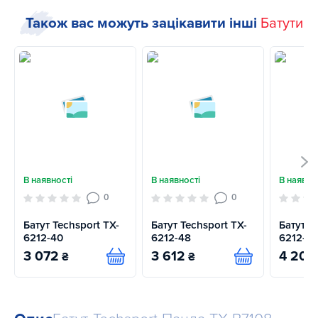
Також вас можуть зацікавити інші
Батути
В наявності
В наявності
В наявно
0
0
Батут Techsport TX-
Батут Techsport TX-
Батут T
6212-40
6212-48
6212-5
3 072
3 612
4 206
₴
₴
Купити
Купити