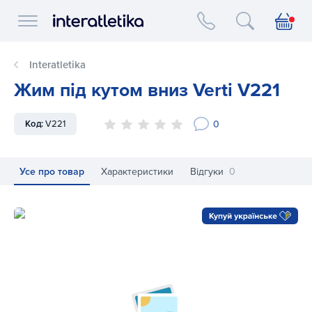
Interatletika logo
Interatletika
Жим під кутом вниз Verti V221
0
Код:
V221
Усе про товар
Характеристики
Відгуки
0
Жим під кутом вниз Verti V221