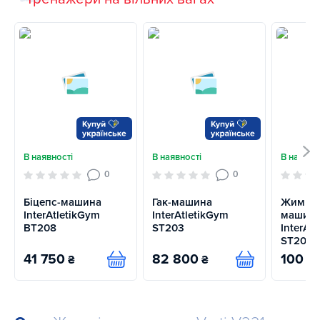
В наявності
В наявності
В наявно
0
0
Біцепс-машина
Гак-машина
Жим но
InterAtletikGym
InterAtletikGym
машин
BT208
ST203
InterAt
ST202.1
41 750
82 800
100 4
₴
₴
Купити
Купити