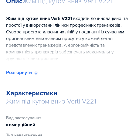
Опис
Жим під кутом вниз Verti V221
Жим під кутом вниз Verti V221
входить до інноваційної та
простої у використанні лінійки професійних тренажерів.
Сувора простота класичних ліній у поєднанні із сучасним
оригінальним виконанням присутня у кожній деталі
представлених тренажерів. А ергономічність та
компактність тренажерів забезпечать максимальну
зручність їх використання.
Розгорнути
Характеристики
Жим під кутом вниз Verti V221
Вид застосування
комерційний
Тип навантаження