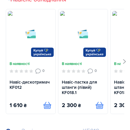
В наявності
В наявності
В наявно
0
0
Навіс-дискотримач
Навіс-пастка для
Навіс-п
KF012
штанги (лівий)
штанги 
KF018.1
KF018
1 610
2 300
2 300
₴
₴
Купити
Купити