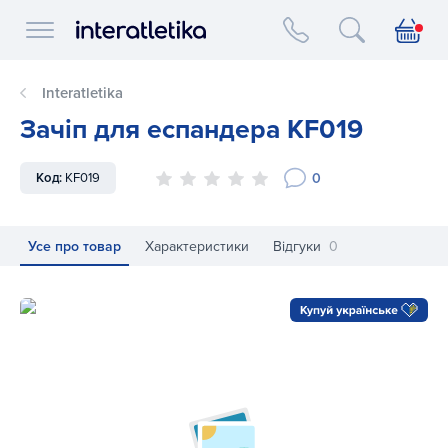
Interatletika logo
Interatletika
Зачіп для еспандера KF019
0
Код:
KF019
Усе про товар
Характеристики
Відгуки
0
Зачіп для еспандера KF019