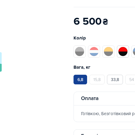
6 500
₴
Колір
Вага, кг
6,8
15,8
33,8
54
Оплата
Готівкою, Безготівковий 