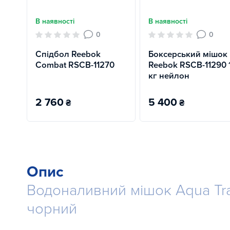
В наявності
В наявності
0
0
Спідбол Reebok
Боксерський мішок
Combat RSCB-11270
Reebok RSCB-11290 
кг нейлон
2 760
5 400
₴
₴
Опис
Водоналивний мішок Aqua Tra
чорний