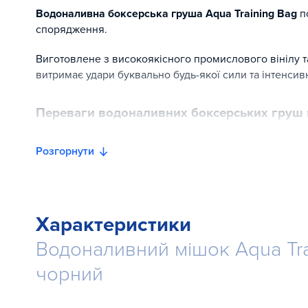
Водоналивна боксерська груша Aqua Training Bag
п
спорядження.
Виготовлене з високоякісного промислового вінілу
витримає удари буквально будь-якої сили та інтенсивн
Переваги водоналивних боксерських груш 
значно менший вплив на суглоби під час удару
Розгорнути
більш рівномірний розподіл опору та відчуття від уда
можливість збільшити час тренування внаслідок менш
швидкий, простий монтаж та налаштування
Характеристики
можливість швидкої зміни розташування груші
можливість регулювання ваги та жорсткості, шляхом 
Водоналивний мішок Aqua Tra
тривалий термін експлуатації – гарантія 2 роки (Виро
чорний
унікальний, яскравий дизайн надасть неповторності зал