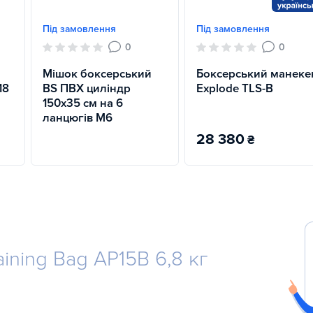
Під замовлення
Під замовлення
0
0
Мішок боксерський
Боксерський манеке
18
BS ПВХ циліндр
Explode TLS-B
150х35 см на 6
ланцюгів М6
28 380
₴
ining Bag AP15B 6,8 кг