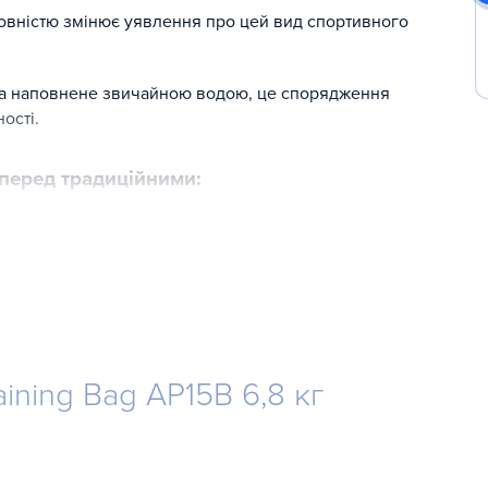
овністю змінює уявлення про цей вид спортивного
 та наповнене звичайною водою, це спорядження
ості.
перед традиційними:
рів як у реальних умовах поєдинку
ого впливу на суглоби
збільшення/зменшення об'єму води
ining Bag AP15B 6,8 кг
бництво – США)
у, великий вибір розмірів та кольорів