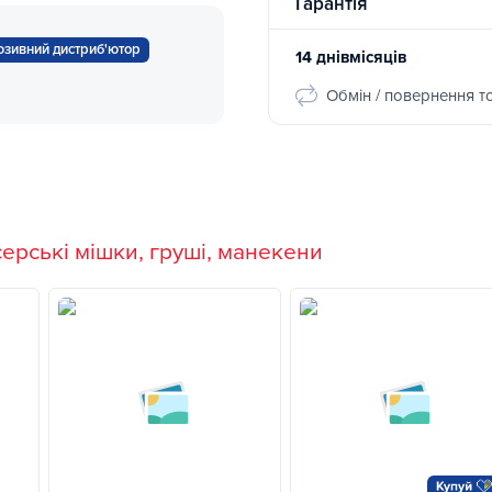
Гарантія
зивний дистриб'ютор
14 днівмісяців
Обмін / повернення т
ерські мішки, груші, манекени