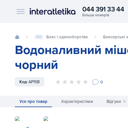
044 391 33 44
Interatletika logo
Бокс і єдиноборства
Боксерські 
Водоналивний мішо
чорний
0
Код:
AP15B
Усе про товар
Характеристики
Відгуки
0
Водоналивний мішок Aqua Training Bag 