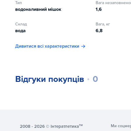
Тип
Вага незаповненог
Водоналивні груші поставляються без води!
водоналивний мішок
1,6
Склад
Вага, кг
вода
6,8
Дивитися всі характеристики
Відгуки покупців
0
тм
Ми соцме
2008 - 2026 © Інтератлетика