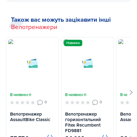
Також вас можуть зацікавити інші
Велотренажери
Новинка
В наявності
В наявності
В наявно
0
0
Велотренажер
Велотренажер
Велотр
AssaultBike Classic
горизонтальний
Assault
Fitex Recumbent
FD9881