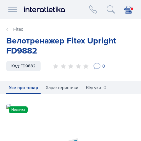
Interatletika logo
Fitex
Велотренажер Fitex Upright
FD9882
0
Код:
FD9882
Усе про товар
Характеристики
Відгуки
0
Велотренажер Fitex Upright FD9882
Новинка