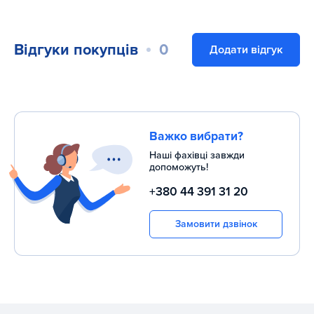
кардіотренажер в потрібне місце.
Для більшої зручності велотренажер обладнано тримачем
Відгуки покупців
0
Додати відгук
пляшки, вбудованими в рукоятки датчиками пульсу та
фіксувальними ременями на педалях.
Велотренажер Fitex Upright FD9882 – чудове рішення для
ефективних тренувань вдома або в спортзалі.
Важко вибрати?
Наші фахівці завжди
допоможуть!
+380 44 391 31 20
Замовити дзвінок