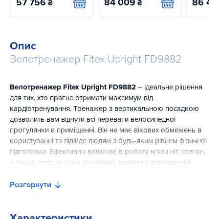
57 756
84 009
86 41
₴
₴
Купити
Купити
Опис
Велотренажер Fitex Upright FD9882
Велотренажер Fitex Upright FD9882
– ідеальне рішення
для тих, хто прагне отримати максимум від
кардіотренування. Тренажер з вертикальною посадкою
дозволить вам відчути всі переваги велосипедної
прогулянки в приміщенні. Він не має вікових обмежень в
користуванні та підійде людям з будь-яким рівнем фізичної
підготовки. Ефективно включає в роботу м'язи ніг, стегон,
а також прес та руки. Стильний, надійний, довговічний,
ефективний, простий в налаштуваннях та керуванні – він
працюватиме разом з вами на ваш результат.
Розгорнути
Технічні характеристики
Характеристики