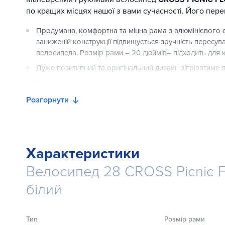
по кращих місцях нашої з вами сучасності. Його пер
Продумана, комфортна та міцна рама з алюмінієвого сп
заниженій конструкції підвищується зручність пересув
велосипеда. Розмір рами – 20 дюймів– підходить для кр
Дуже позитивний та оригінальний дизайн зігріватиме ду
Зручне сидіння з якісною оббивкою не зайвий раз на
пересування.
Розгорнути
Привабливий і, що важливо для будь-якої жінки, чудо
підійде задній багажник.
Тришвидкісна трансмісія Shimano Nexus дозволяє зді
характерною для міських доріг.
Характеристики
Надійне та високоякісне гальмо V-brake від Shimano 
Велосипед 28 CROSS Picnic F
Колеса діаметром 28 дюймів з цікавою конструкцією м
білий
комфорт пересування.
Наявність крил убереже від потрапляння на взуття та
Підсвічування, дзвінок та насос стануть приємним доп
Тип
Розмір рами