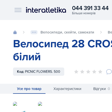
044 391 33 44
Interatletika logo
Велосипеди, скейти, самокати
В
Велосипед 28 CROS
білий
Код:
PICNIC FLOWERS. 500
Усе про товар
Характеристики
Відгуки
0
Велосипед 28 CROSS Picnic Flowers 3 sp