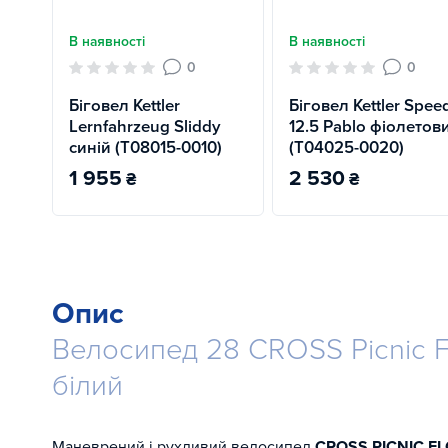
В наявності
В наявності
0
0
Біговел Kettler
Біговел Kettler Spee
Lernfahrzeug Sliddy
12.5 Pablo фіолетов
синій (T08015-0010)
(T04025-0020)
1 955
2 530
₴
₴
Опис
Велосипед 28 CROSS Picnic F
білий
Маневрений і рухливий велосипед
CROSS PICNIC F