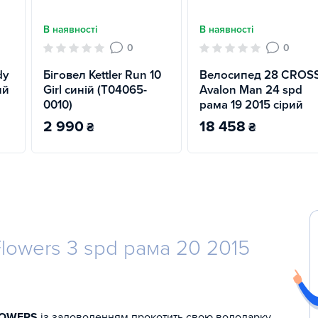
В наявності
В наявності
0
0
dy
Біговел Kettler Run 10
Велосипед 28 CROS
ий
Girl синій (T04065-
Avalon Man 24 spd
0010)
рама 19 2015 сірий
2 990
18 458
₴
₴
lowers 3 spd рама 20 2015
LOWERS
із задоволенням прокотить свою володарку