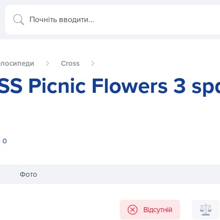
Почніть вводити...
елосипеди
Cross
S Picnic Flowers 3 sp
0
Фото
d рама 20 2015 білий
Велосипед 28 CROSS Picnic Flowe
Відсутній