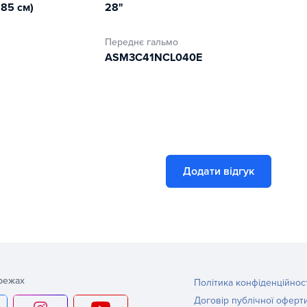
185 см)
28"
еднього класу в ціновій категорії і відмінно підійде
Переднє гальмо
ASM3C41NCL040E
Додати відгук
режах
Політика конфіденційнос
Договір публічної оферт