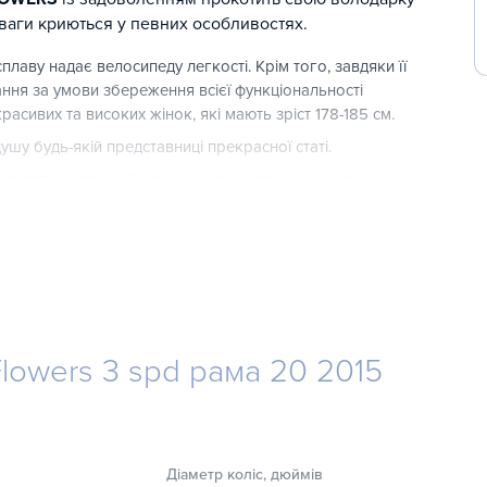
еваги криються у певних особливостях.
лаву надає велосипеду легкості. Крім того, завдяки її
ання за умови збереження всієї функціональності
асивих та високих жінок, які мають зріст 178-185 см.
шу будь-якій представниці прекрасної статі.
гадуватиме про себе, дбаючи лише про комфорт
во місткий кошик. Для переміщення легких вантажів
йснювати прогулянки дорогами або іншою місцевістю,
забезпечить комфортне та безпечне гальмування.
lowers 3 spd рама 20 2015
ають подвійний обід та якісні покришки, що впливає на
 одяг небажаних забруднень.
овненням.
Діаметр коліс, дюймів