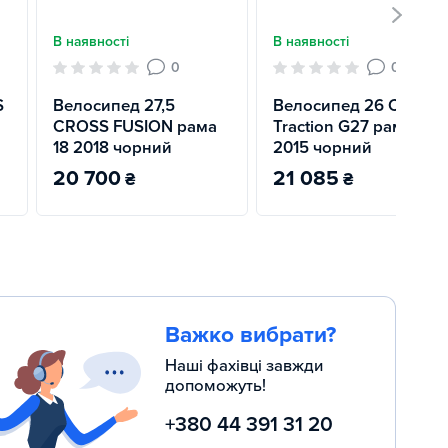
В наявності
В наявності
0
0
S
Велосипед 27,5
Велосипед 26 CROSS
CROSS FUSION рама
Traction G27 рама 19
18 2018 чорний
2015 чорний
20 700
21 085
₴
₴
Важко вибрати?
Наші фахівці завжди
допоможуть!
+380 44 391 31 20