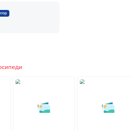
ютор
осипеди