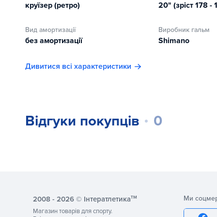
круїзер (ретро)
20" (зріст 178 - 
Загалом ця жіноча модель круїзера відноситься до сер
для їзди в межах міста.
Вид амортизації
Виробник гальм
без амортизації
Shimano
Дивитися всі характеристики
Відгуки покупців
0
тм
Ми соцме
2008 - 2026 © Інтератлетика
Магазин товарів для спорту.