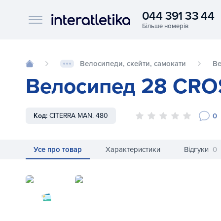
044 391 33 44
Interatletika logo
Велосипеди, скейти, самокати
В
Велосипед 28 CROSS
0
Код:
CITERRA MAN. 480
Усе про товар
Характеристики
Відгуки
0
Велосипед 28 CROSS Citerra Man 7 spd р