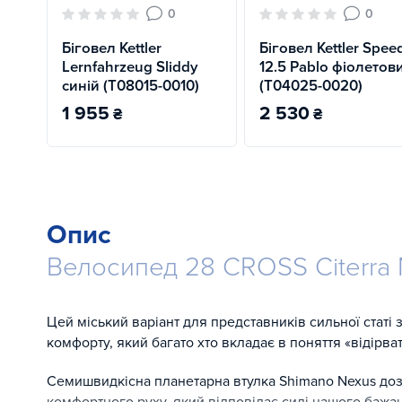
0
0
Біговел Kettler
Біговел Kettler Spee
Lernfahrzeug Sliddy
12.5 Pablo фіолетов
синій (T08015-0010)
(T04025-0020)
1 955
2 530
₴
₴
Опис
Велосипед 28 CROSS Citerra 
Цей міський варіант для представників сильної стат
комфорту, який багато хто вкладає в поняття «відірва
Семишвидкісна планетарна втулка Shimano Nexus до