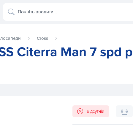
Почніть вводити...
елосипеди
Cross
 Citerra Man 7 spd р
ама 18 2015 сірий
Відсутній