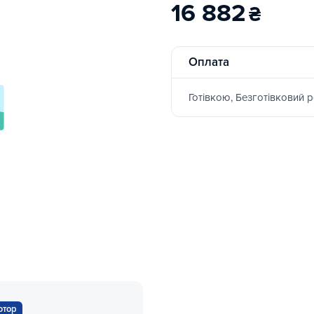
16 882
₴
Оплата
Готівкою, Безготівковий 
ютор