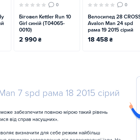
0
0
dy
Біговел Kettler Run 10
Велосипед 28 CROS
ий
Girl синій (T04065-
Avalon Man 24 spd
0010)
рама 19 2015 сірий
2 990
18 458
₴
₴
Man 7 spd рама 18 2015 сірий
і зможе забезпечити повною мірою такий рівень
тися від справ насущних».
зволяє визначити для себе режим найбільш