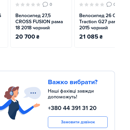
0
0
S
Велосипед 27,5
Велосипед 26 CROSS
CROSS FUSION рама
Traction G27 рама 19
18 2018 чорний
2015 чорний
20 700
21 085
₴
₴
Важко вибрати?
Наші фахівці завжди
допоможуть!
+380 44 391 31 20
Замовити дзвінок