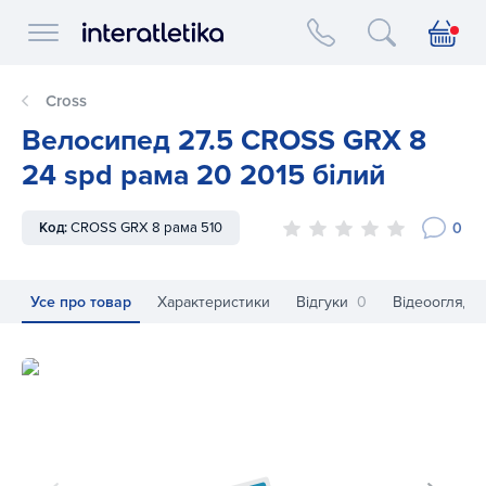
Interatletika logo
Cross
Велосипед 27.5 CROSS GRX 8
24 spd рама 20 2015 білий
0
Код:
CROSS GRX 8 рама 510
Усе про товар
Характеристики
Відгуки
0
Відеоогляд
Велосипед 27.5 CROSS GRX 8 24 spd рама 20 2015 білий
Ве