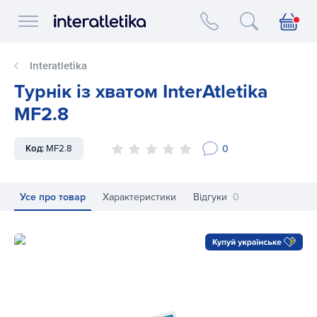
Interatletika logo
Interatletika
Турнік із хватом InterAtletika
MF2.8
0
Код:
MF2.8
Усе про товар
Характеристики
Відгуки
0
Турнік із хватом InterAtletika MF2.8