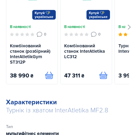
В наявності
В наявності
В наявно
0
0
Комбінований
Комбінований
Турнік-
станок (розбірний)
станок InterAtletika
InterAtl
InterAtletikGym
LC312
ST312P
38 990
47 311
3 993
₴
₴
Купити
Купити
Характеристики
Турнік із хватом InterAtletika MF2.8
Тип
мультифітнес елементи