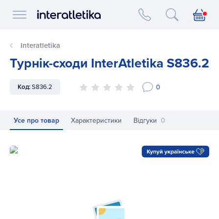
Interatletika logo
Interatletika
Турнік-сходи InterAtletika S836.2
0
Код:
S836.2
Усе про товар
Характеристики
Відгуки
0
Турнік-сходи InterAtletika S836.2