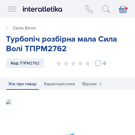
Interatletika logo
Сила Воли
Турбопіч розбірна мала Сила
Волі ТПРМ2762
0
Код:
ТПРМ2762
Усе про товар
Характеристики
Відгуки
0
Турбопіч розбірна мала Сила Волі ТПРМ2762