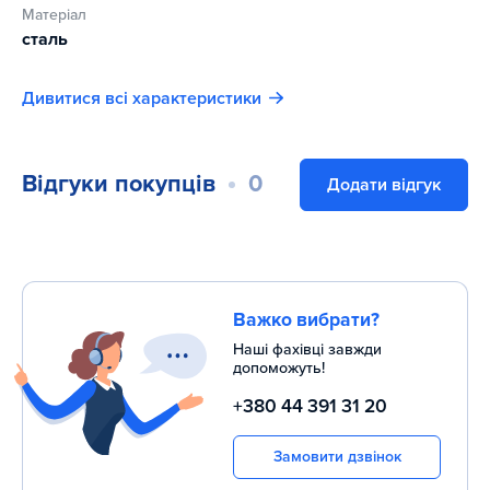
призначені для закладання дров.
Матеріал
сталь
Розбірна турбопіч мала – мобільна польова кухня, яка
завжди з вами.
Дивитися всі характеристики
Відгуки покупців
0
Додати відгук
Важко вибрати?
Наші фахівці завжди
допоможуть!
+380 44 391 31 20
Замовити дзвінок