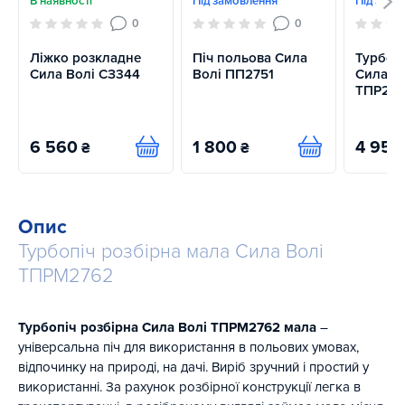
В наявності
Під замовлення
Під замо
0
0
Ліжко розкладне
Піч польова Сила
Турбопі
Сила Волі СЗ344
Волі ПП2751
Сила В
ТПР275
6 560
1 800
4 950
₴
₴
Купити
Купити
Опис
Турбопіч розбірна мала Сила Волі
ТПРМ2762
Турбопіч розбірна Сила Волі ТПРМ2762 мала
–
універсальна піч для використання в польових умовах,
відпочинку на природі, на дачі. Виріб зручний і простий у
використанні. За рахунок розбірної конструкції легка в