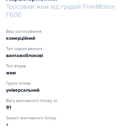
Тренажер забезпечений пристроєм полегшеного старту.
Тросовий жим від грудей FreeMotion
F600
Регулювання висоти сидіння дозволяють оптимально
налаштувати тренажер для правильного та комфортного
тренування.
Вид застосування
комерційний
Оббивка: високоякісна штучна шкіра.
Тип навантаження
Наповнювач: використовується двошаровий
вантажоблокові
пінополіуретан, стійкий до усадки, що не піддаються
Тип вправ
деформації.
жим
Покриття: порошкова емаль (електростатичне напилення).
Групи м'язів
універсальний
Гарантія:
Вага вантажного блоку, кг
10 років - структурна рама;
91
3 роки - підшипники, направляючі, шківи, ​​вантажоблоку;
Захист вантажного блоку
+
1 рік - троси;