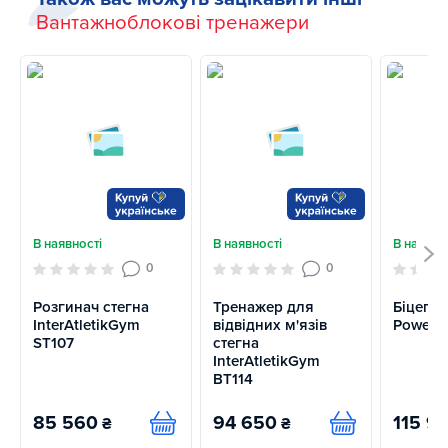
Вантажноблокові тренажери
В наявності
В наявності
В наявно
0
0
Розгинач стегна
Тренажер для
Біцепс
InterAtletikGym
відвідних м'язів
Power 
ST107
стегна
InterAtletikGym
BT114
85 560
94 650
115 9
₴
₴
Купити
Купити