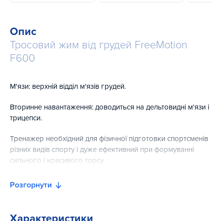
Опис
Тросовий жим від грудей FreeMotion
F600
М'язи: верхній відділ м'язів грудей.
Вторинне навантаження: доводиться на дельтовидні м'язи і
трицепси.
Тренажер необхідний для фізичної підготовки спортсменів
різних видів спорту і дуже ефективний при формуванні
сильного і красивого торсу.
Через складність виконання вправи "жим штанги на лаві"
Розгорнути
тренажер більш кращий при самостійних тренуваннях (без
партнера) та гарантує безпеку для новачків.
Характеристики