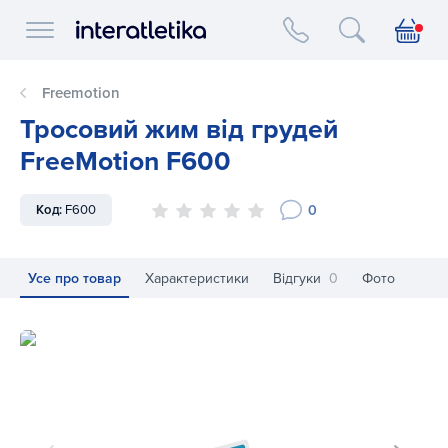
Interatletika logo
Freemotion
Тросовий жим від грудей
FreeMotion F600
0
Код:
F600
Усе про товар
Характеристики
Відгуки
0
Фото
Тросовий жим від грудей FreeMotion F600
Тр