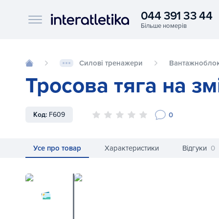
044 391 33 44
Interatletika logo
Силові тренажери
Вантажноблок
Тросова тяга на зм
0
Код:
F609
Усе про товар
Характеристики
Відгуки
0
Тросова тяга на зміцнення м'язів стегн