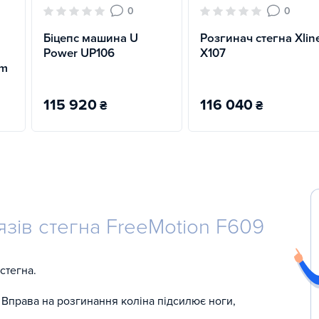
0
0
Біцепс машина U
Розгинач стегна Xlin
Power UP106
X107
ym
115 920
116 040
₴
₴
язів стегна FreeMotion F609
стегна.
. Вправа на розгинання коліна підсилює ноги,