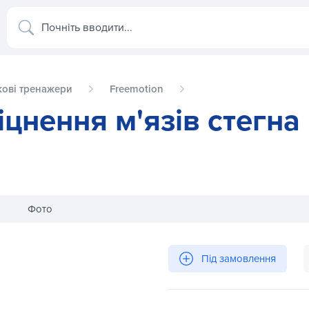
Почніть вводити...
ові тренажери
Freemotion
іцнення м'язів стегна
Фото
а FreeMotion F609
Тросова тяга на зміцнення м'язів
Під замовлення