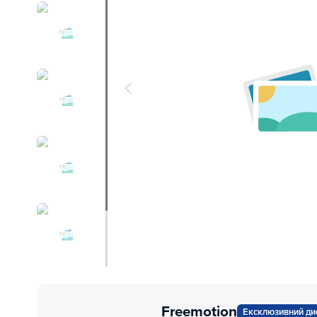
Freemotion
Ексклюзивний ди