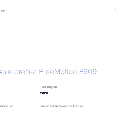
ння).
ку;
язів стегна FreeMotion F609
Тип вправ
і
тяга
локу, кг
Захист вантажного блоку
+