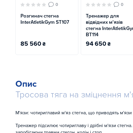
0
0
Розгинач стегна
Тренажер для
InterAtletikGym ST107
відвідних м'язів
стегна InterAtletikG
BT114
85 560
94 650
₴
₴
Опис
Тросова тяга на зміцнення м'
М'язи: чотириглавий м'яз стегна, що приводять м'язи 
Тренажер підсилює чотириглаву і дрібні м'язи стегна
запобігаючи травми стегон, колін і стоп.