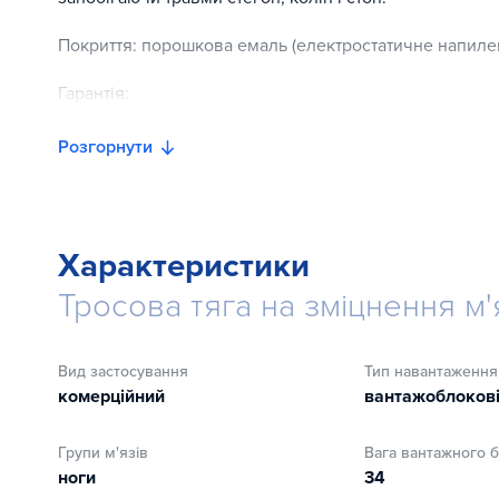
Покриття: порошкова емаль (електростатичне напиле
Гарантія:
10 років - структурна рама;
Розгорнути
3 роки - підшипники, направляючі, шківи, ​​вантажобло
1 рік - троси;
Характеристики
120 днів - оббивка, ручки та аксесуари.
Тросова тяга на зміцнення м'
Вид застосування
Тип навантаження
комерційний
вантажоблоков
Групи м'язів
Вага вантажного б
ноги
34