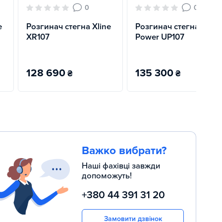
0
0
e
Розгинач стегна Xline
Розгинач стегна U
XR107
Power UP107
128 690
135 300
₴
₴
Важко вибрати?
Наші фахівці завжди
допоможуть!
+380 44 391 31 20
Замовити дзвінок